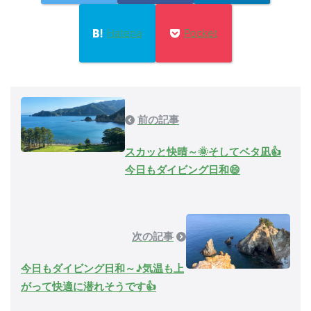
Hatena
Pocket
前の記事
スカッと快晴～🌞そしてベタ凪👍
今日もダイビング日和😄
次の記事
今日もダイビング日和～♪気温も上
がって快適に潜れそうです👍