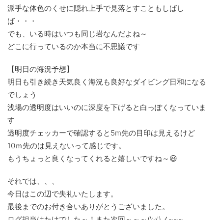
派手な体色のくせに隠れ上手で見落とすこともしばし
ば・・・
でも、いる時はいつも同じ岩なんだよね～
どこに行っているのか本当に不思議です
【明日の海況予想】
明日も引き続き天気良く海況も良好なダイビング日和になる
でしょう
浅場の透明度はいいのに深度を下げると白っぽくなっていま
す
透明度チェッカーで確認すると5m先の目印は見えるけど
10ｍ先のは見えないって感じです。
もうちょっと良くなってくれると嬉しいですね～😃
それでは、、、
今日はこの辺で失礼いたします。
最後までのお付き合いありがとうございました。
ログ担当はたけでした～！また次回～～～('ω')ノ~~~