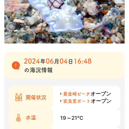
2024
06
04
16:48
年
月
日
の海況情報
オープン
黄金崎ビーチ
開催状況
オープン
安良里ボート
19～21
℃
水温