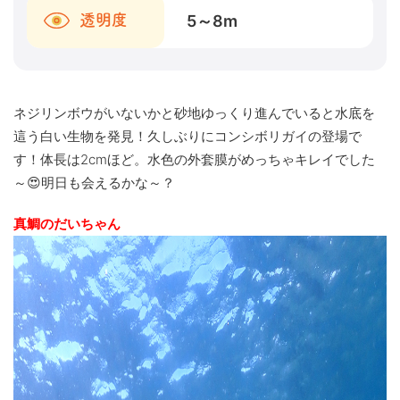
5～8
m
透明度
ネジリンボウがいないかと砂地ゆっくり進んでいると水底を
這う白い生物を発見！久しぶりにコンシボリガイの登場で
す！体長は2cmほど。水色の外套膜がめっちゃキレイでした
～😍明日も会えるかな～？
真鯛のだいちゃん