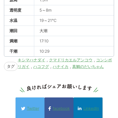
透明度
5～8m
水温
19～21℃
潮回
大潮
満潮
17:10
干潮
10:29
,
,
キシマハナダイ
クマドリカエルアンコウ
コンシボ
タグ
,
,
,
リガイ
ハコフグ
ハナイカ
真鯛のだいちゃん
Twitter
facebook
LinkedIn