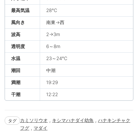
最高気温
28℃
風向き
南東→西
波高
2→3m
透明度
6～8m
水温
23～24℃
潮回
中潮
満潮
19:29
干潮
12:22
,
,
カミソリウオ
キシマハナダイ幼魚
ハナキンチャク
タグ
,
フグ
マダイ