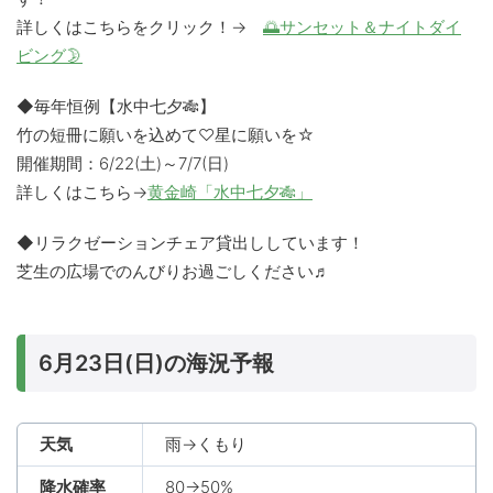
詳しくはこちらをクリック！→
🌅サンセット＆ナイトダイ
ビング🌛
◆毎年恒例【水中七夕🎋】
竹の短冊に願いを込めて♡星に願いを☆
開催期間：6/22(土)～7/7(日)
詳しくはこちら→
黄金崎「水中七夕🎋」
◆リラクゼーションチェア貸出ししています！
芝生の広場でのんびりお過ごしください♬
6月23日(日)の海況予報
天気
雨→くもり
降水確率
80→50%