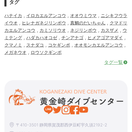
タグ
,
,
,
ハナイカ
イロカエルアンコウ
オオウミウマ
ニシキフウラ
,
,
,
イウオ
ヒレナガネジリンボウ
真鯛のだいちゃん
クマドリ
,
,
,
,
カエルアンコウ
カミソリウオ
ネジリンボウ
カスザメ
ウ
,
,
,
,
ミテング
ハダカハオコゼ
チンアナゴ
ヒメアゴアマダイ
,
,
,
,
クマノミ
スナダコ
コケギンポ
オオモンカエルアンコウ
,
メガネウオ
ロウソクギンポ
タグ一覧
〒410-3501 静岡県賀茂郡西伊豆町宇久須2192-2