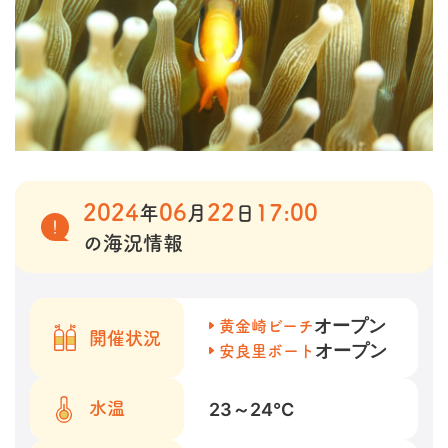
2024
06
22
17:00
年
月
日
の海況情報
オープン
黄金崎ビーチ
開催状況
オープン
安良里ボート
23～24
℃
水温