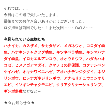
それでは、、、
今日はこの辺で失礼いたします。
最後までのお付き合いありがとうございました。
ログ担当は前田でした～！また次回～～～('ω')ノ~~~
今見られている生物たち
ハナイカ、カスザメ、サカタザメ、メガネウオ、コロダイ幼
魚、ハナキンチャクフグ幼魚、キツネベラ幼魚、キシマハナ
ダイ幼魚、イロカエルアンコウ、オオウミウマ、ハダカハオ
コゼ、ヒメアゴアマダイ、クマノミの卵保護、コクテンベン
ケイハゼ、オキナワベニハゼ、
アオハナテンジクダイ、ネジ
リンボウ、ヒレナガネジリンボウ、アナモリチュウコシオリ
エビ、
イソギンチャクモエビ、クリアクリナーシュリンプ、
ギンポ多種
などなど～
★☆お知らせ☆★