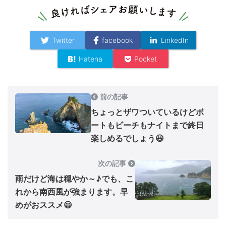
Twitter
facebook
LinkedIn
Hatena
Pocket
前の記事
ちょっとザワついているけどボ
ートもビーチもナイトまで終日
楽しめるでしょう😃
次の記事
雨だけど海は穏やか～♪でも、こ
れから南西風が強まります。早
めがおススメ😃