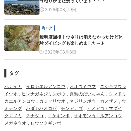
うねりがまだ残っています・・・
2026年08月9日
海ログ
透明度回復！ウネリは消えなかったけど体
験ダイビングも楽しめました～♪
2026年08月8日
タグ
,
,
,
ハナイカ
イロカエルアンコウ
オオウミウマ
ニシキフウラ
,
,
,
イウオ
ヒレナガネジリンボウ
真鯛のだいちゃん
クマドリ
,
,
,
,
カエルアンコウ
カミソリウオ
ネジリンボウ
カスザメ
ウ
,
,
,
,
ミテング
ハダカハオコゼ
チンアナゴ
ヒメアゴアマダイ
,
,
,
,
クマノミ
スナダコ
コケギンポ
オオモンカエルアンコウ
,
メガネウオ
ロウソクギンポ