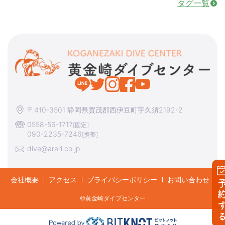
タグ一覧
〒410-3501 静岡県賀茂郡西伊豆町宇久須2192-2
0558-56-1717
[固定]
090-2235-7246
[携帯]
dive@arari.co.jp
会社概要
アクセス
プライバシーポリシー
お問い合わせ
予約す
©︎黄金崎ダイブセンター