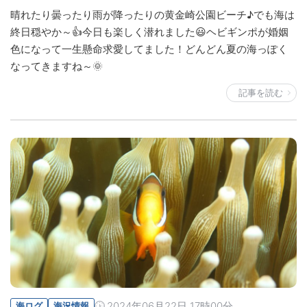
晴れたり曇ったり雨が降ったりの黄金崎公園ビーチ♪でも海は
終日穏やか～👍今日も楽しく潜れました😃ヘビギンポが婚姻
色になって一生懸命求愛してました！どんどん夏の海っぽく
なってきますね～🌞
記事を読む
2024年06月22日 17時00分
海ログ
海況情報