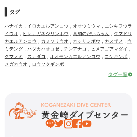
タグ
,
,
,
ハナイカ
イロカエルアンコウ
オオウミウマ
ニシキフウラ
,
,
,
イウオ
ヒレナガネジリンボウ
真鯛のだいちゃん
クマドリ
,
,
,
,
カエルアンコウ
カミソリウオ
ネジリンボウ
カスザメ
ウ
,
,
,
,
ミテング
ハダカハオコゼ
チンアナゴ
ヒメアゴアマダイ
,
,
,
,
クマノミ
スナダコ
オオモンカエルアンコウ
コケギンポ
,
メガネウオ
ロウソクギンポ
タグ一覧