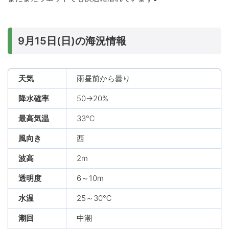
9月15日(日)の海況情報
天気
雨昼前から曇り
降水確率
50→20%
最高気温
33℃
風向き
西
波高
2m
透明度
6～10m
水温
25～30℃
潮回
中潮