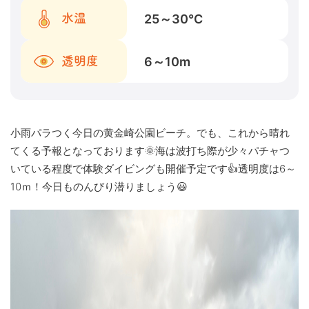
25～30
℃
水温
6～10
m
透明度
小雨パラつく今日の黄金崎公園ビーチ。でも、これから晴れ
てくる予報となっております🌞海は波打ち際が少々パチャつ
いている程度で体験ダイビングも開催予定です👍透明度は6～
10ｍ！今日ものんびり潜りましょう😃