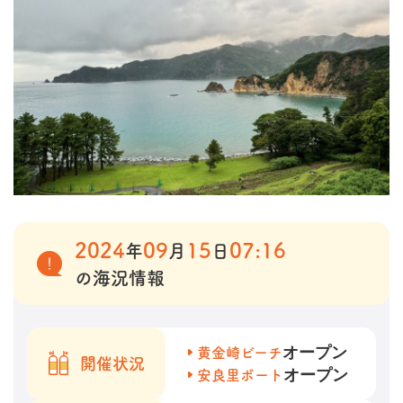
2024
09
15
07:16
年
月
日
の海況情報
オープン
黄金崎ビーチ
開催状況
オープン
安良里ボート