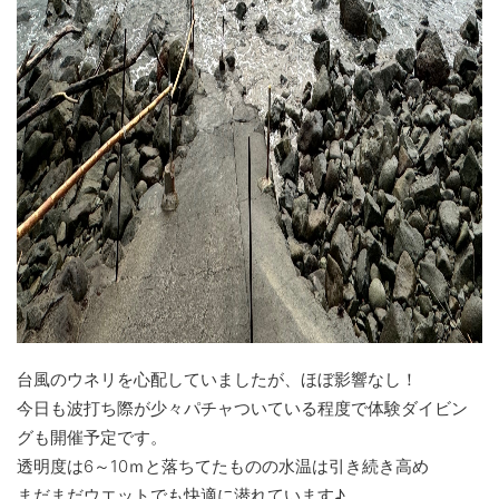
台風のウネリを心配していましたが、ほぼ影響なし！
今日も波打ち際が少々パチャついている程度で体験ダイビン
グも開催予定です。
透明度は6～10ｍと落ちてたものの水温は引き続き高め
まだまだウエットでも快適に潜れています♪