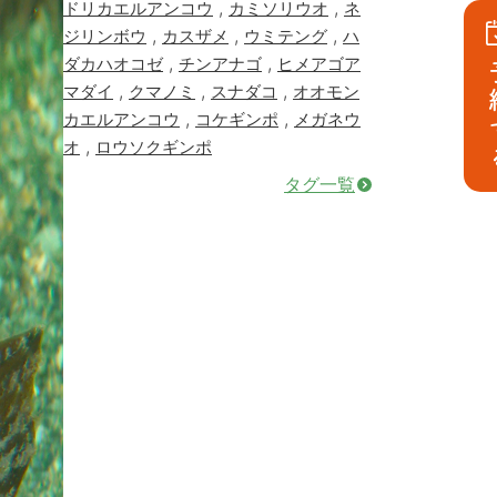
,
,
ドリカエルアンコウ
カミソリウオ
ネ
,
,
,
ジリンボウ
カスザメ
ウミテング
ハ
,
,
ダカハオコゼ
チンアナゴ
ヒメアゴア
予
,
,
,
マダイ
クマノミ
スナダコ
オオモン
,
,
カエルアンコウ
コケギンポ
メガネウ
,
オ
ロウソクギンポ
タグ一覧