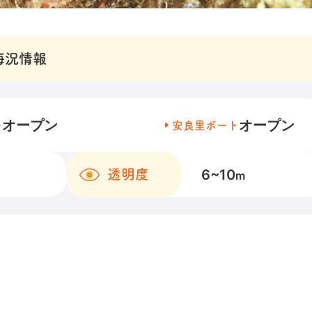
海況情報
オープン
オープン
チ
安良里ボート
6~10
透明度
m