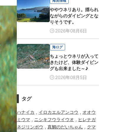
海況情報
ややウネリあり。揺られ
ながらのダイビングとな
りそうです。
2026年08月6日
海ログ
ちょっとウネリが入って
きたけど、体験ダイビン
グも出来ました～♪
2026年08月5日
タグ
,
,
ハナイカ
イロカエルアンコウ
オオウ
,
,
ミウマ
ニシキフウライウオ
ヒレナガ
,
,
ネジリンボウ
真鯛のだいちゃん
クマ