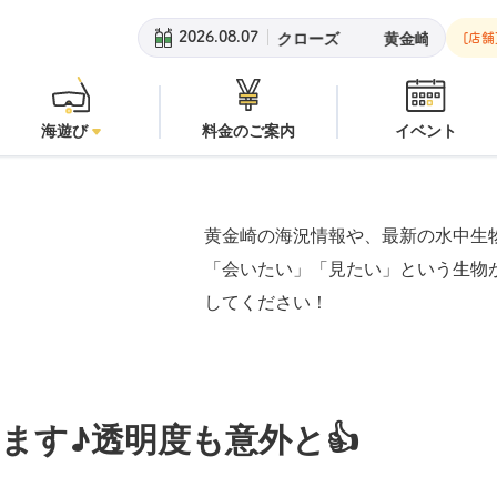
黄金崎ビーチ：
潜水注意
安良里ボ
2026.08.07
[店舗
海遊び
料金のご案内
イベント
黄金崎の海況情報や、最新の水中生
「会いたい」「見たい」という生物
してください！
ます♪透明度も意外と👍