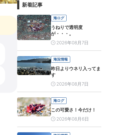
新着記事
海ログ
うねりで透明度
が・・・。
2026年08月7日
海況情報
昨日よりウネリ入ってま
す
2026年08月7日
海ログ
この可愛さ！今だけ！
2026年08月6日