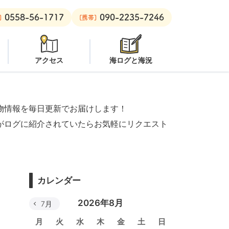
0558-56-1717
090-2235-7246
ート：
クローズ
黄金崎ビーチ：
潜水注意
安良里ボート：
クロ
]
[携帯]
アクセス
海ログと海況
物情報を毎日更新でお届けします！
がログに紹介されていたらお気軽にリクエスト
カレンダー
2026年8月
7月
月
火
水
木
金
土
日