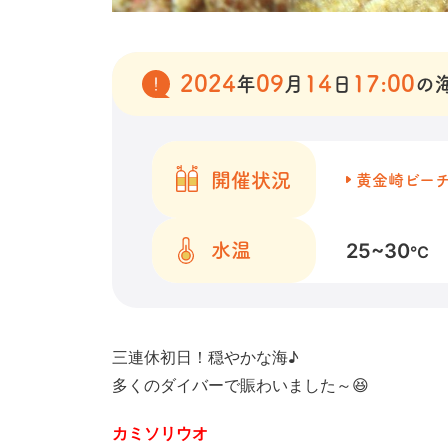
2024
09
14
17:00
年
月
日
の
開催状況
黄金崎ビー
25~30
水温
℃
三連休初日！穏やかな海♪
多くのダイバーで賑わいました～😆
カミソリウオ