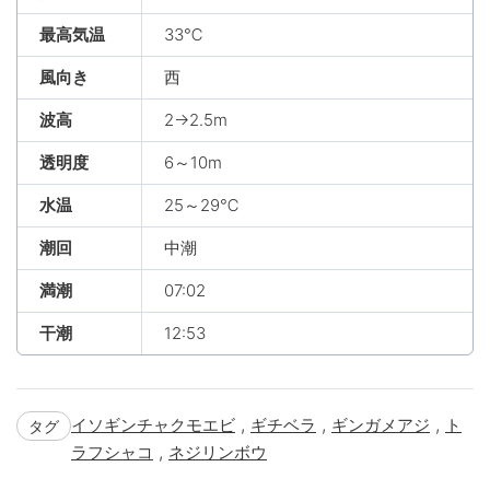
最高気温
33℃
風向き
西
波高
2→2.5m
透明度
6～10m
水温
25～29℃
潮回
中潮
満潮
07:02
干潮
12:53
,
,
,
イソギンチャクモエビ
ギチベラ
ギンガメアジ
ト
タグ
,
ラフシャコ
ネジリンボウ