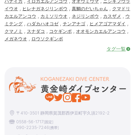
,
,
,
ハナイカ
イロカエルアンコウ
オオウミウマ
ニシキフウラ
,
,
,
イウオ
ヒレナガネジリンボウ
真鯛のだいちゃん
クマドリ
,
,
,
,
カエルアンコウ
カミソリウオ
ネジリンボウ
カスザメ
ウ
,
,
,
,
ミテング
ハダカハオコゼ
チンアナゴ
ヒメアゴアマダイ
,
,
,
,
クマノミ
スナダコ
コケギンポ
オオモンカエルアンコウ
,
メガネウオ
ロウソクギンポ
タグ一覧
〒410-3501 静岡県賀茂郡西伊豆町宇久須2192-2
0558-56-1717
[固定]
090-2235-7246
[携帯]