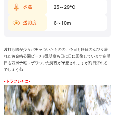
25～29
℃
水温
6～10
m
透明度
波打ち際が少々パチャついたものの、今日も終日のんびり潜
れた黄金崎公園ビーチ♪透明度も日に日に回復しています👍明
日も西風予報～ザワついた海況が予想されますが終日潜れる
でしょう👍
-トラフシャコ-