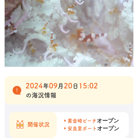
2024
09
20
15:02
年
月
日
の海況情報
オープン
黄金崎ビーチ
開催状況
オープン
安良里ボート