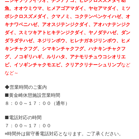
ニシキフウライウオ、チンアナゴ、ヒレグロスズメダイ幼
魚、
オオウミウマ、ヒメアゴアマダイ、ヤセアマダイ、ミツ
ボシクロスズメダイ、クマノミ、コクテンベンケイハゼ、オ
キナワベニハゼ、アオスジテンジクダイ、
アオハナテンジク
ダイ、スミツキアトヒキテンジクダイ、ヤノダテハゼ、ダン
ダラダテハゼ、ネジリンボウ、ヒレナガネジリンボウ、ヒメ
キンチャクフグ、シマキンチャクフグ、ハナキンチャクフ
グ、ノコギリハギ、ルリハタ、アナモリチュウコシオリエ
ビ、
イソギンチャクモエビ、クリアクリナーシュリンプ
など
など～
◆営業時間のご案内
■黄金崎休憩施設営業時間
８：００～１７：００（通年）
■電話対応の時間
７：００～１７：００
※時間外は留守番電話対応となります。ご了承ください。