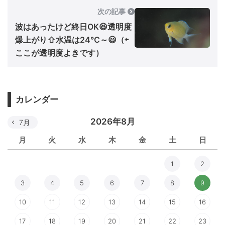
次の記事
波はあったけど終日OK😆透明度
爆上がり⇧水温は24℃～😃（⇦
ここが透明度よきです）
カレンダー
2026年8月
7月
月
火
水
木
金
土
日
1
2
3
4
5
6
7
8
9
10
11
12
13
14
15
16
17
18
19
20
21
22
23