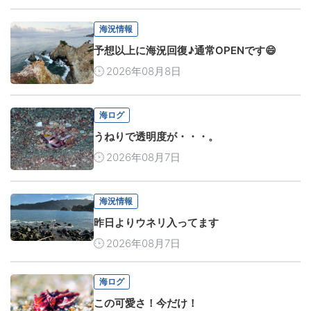
海況情報
予想以上に海況回復♪通常OPENです😄
2026年08月8日
海ログ
うねりで透明度が・・・。
2026年08月7日
海況情報
昨日よりウネリ入ってます
2026年08月7日
海ログ
この可愛さ！今だけ！