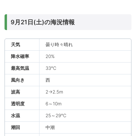
9月21日(土)の海況情報
天気
曇り時々晴れ
降水確率
20%
最高気温
33℃
風向き
西
波高
2→2.5m
透明度
6～10m
水温
25～29℃
潮回
中潮