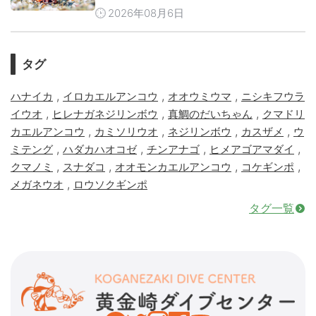
2026年08月6日
タグ
,
,
,
ハナイカ
イロカエルアンコウ
オオウミウマ
ニシキフウラ
,
,
,
イウオ
ヒレナガネジリンボウ
真鯛のだいちゃん
クマドリ
,
,
,
,
カエルアンコウ
カミソリウオ
ネジリンボウ
カスザメ
ウ
,
,
,
,
ミテング
ハダカハオコゼ
チンアナゴ
ヒメアゴアマダイ
,
,
,
,
クマノミ
スナダコ
オオモンカエルアンコウ
コケギンポ
,
メガネウオ
ロウソクギンポ
タグ一覧