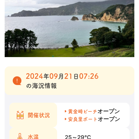
2024
09
21
07:26
年
月
日
の海況情報
オープン
黄金崎ビーチ
開催状況
オープン
安良里ボート
25～29
℃
水温