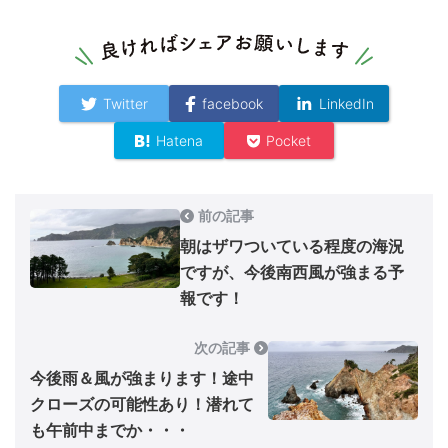
Twitter
facebook
LinkedIn
Hatena
Pocket
前の記事
朝はザワついている程度の海況
ですが、今後南西風が強まる予
報です！
次の記事
今後雨＆風が強まります！途中
クローズの可能性あり！潜れて
も午前中までか・・・