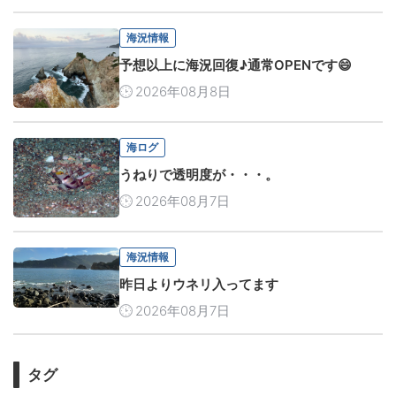
海況情報
予想以上に海況回復♪通常OPENです😄
2026年08月8日
海ログ
うねりで透明度が・・・。
2026年08月7日
海況情報
昨日よりウネリ入ってます
2026年08月7日
タグ