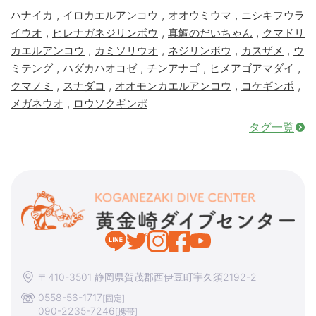
,
,
,
ハナイカ
イロカエルアンコウ
オオウミウマ
ニシキフウラ
,
,
,
イウオ
ヒレナガネジリンボウ
真鯛のだいちゃん
クマドリ
,
,
,
,
カエルアンコウ
カミソリウオ
ネジリンボウ
カスザメ
ウ
,
,
,
,
ミテング
ハダカハオコゼ
チンアナゴ
ヒメアゴアマダイ
,
,
,
,
クマノミ
スナダコ
オオモンカエルアンコウ
コケギンポ
,
メガネウオ
ロウソクギンポ
タグ一覧
〒410-3501 静岡県賀茂郡西伊豆町宇久須2192-2
0558-56-1717
[固定]
090-2235-7246
[携帯]