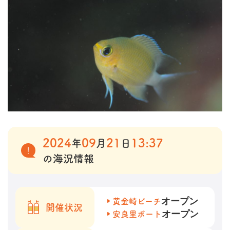
2024
09
21
13:37
年
月
日
の海況情報
オープン
黄金崎ビーチ
開催状況
オープン
安良里ボート