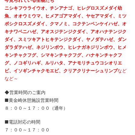
今見られている生物たち
ニシキフウライウオ、チンアナゴ、ヒレグロスズメダイ幼
魚、
オオウミウマ、ヒメアゴアマダイ、ヤセアマダイ、ミツ
ボシクロスズメダイ、クマノミ、コクテンベンケイハゼ、オ
キナワベニハゼ、アオスジテンジクダイ、
アオハナテンジク
ダイ、スミツキアトヒキテンジクダイ、ヤノダテハゼ、ダン
ダラダテハゼ、ネジリンボウ、ヒレナガネジリンボウ、ヒメ
キンチャクフグ、シマキンチャクフグ、ハナキンチャクフ
グ、ノコギリハギ、ルリハタ、アナモリチュウコシオリエ
ビ、
イソギンチャクモエビ、クリアクリナーシュリンプ
など
など～
◆営業時間のご案内
■黄金崎休憩施設営業時間
８：００～１７：００（通年）
■電話対応の時間
７：００～１７：００