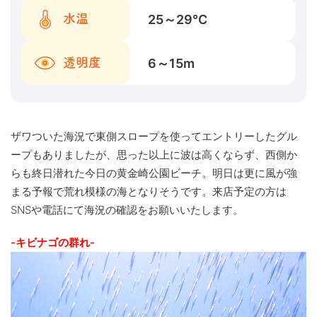
25～29
℃
水温
6～15
m
透明度
ザワついた海況で東側スロープを使ってエントリーしたグル
ープもありましたが、思った以上に波は高くならず、西側か
らも終日潜れた今日の黄金崎公園ビーチ。明日は更に風が強
まる予報で荒れ模様の海となりそうです。来店予定の方は
SNSや電話にて海況の確認をお願いいたします。
-キビナゴの群れ-