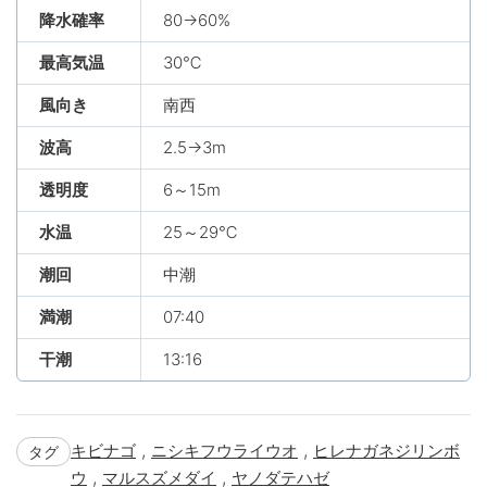
降水確率
80→60%
最高気温
30℃
風向き
南西
波高
2.5→3m
透明度
6～15m
水温
25～29℃
潮回
中潮
満潮
07:40
干潮
13:16
,
,
キビナゴ
ニシキフウライウオ
ヒレナガネジリンボ
タグ
,
,
ウ
マルスズメダイ
ヤノダテハゼ