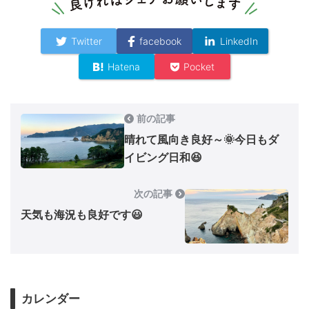
Twitter
facebook
LinkedIn
Hatena
Pocket
前の記事
晴れて風向き良好～🌞今日もダ
イビング日和😆
次の記事
天気も海況も良好です😃
カレンダー