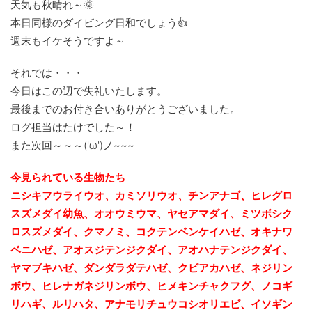
天気も秋晴れ～🌞
本日同様のダイビング日和でしょう👍
週末もイケそうですよ～
それでは・・・
今日はこの辺で失礼いたします。
最後までのお付き合いありがとうございました。
ログ担当はたけでした～！
また次回～～～('ω')ノ~~~
今見られている生物たち
ニシキフウライウオ、カミソリウオ、チンアナゴ、ヒレグロ
スズメダイ幼魚、
オオウミウマ、ヤセアマダイ、ミツボシク
ロスズメダイ、クマノミ、コクテンベンケイハゼ、オキナワ
ベニハゼ、アオスジテンジクダイ、
アオハナテンジクダイ、
ヤマブキハゼ、ダンダラダテハゼ、クビアカハゼ、ネジリン
ボウ、ヒレナガネジリンボウ、ヒメキンチャクフグ、ノコギ
リハギ、ルリハタ、アナモリチュウコシオリエビ、
イソギン