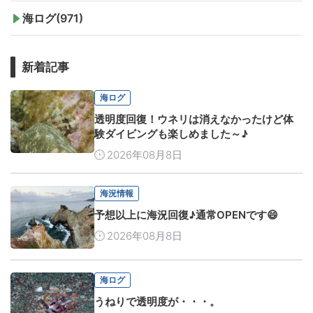
海ログ(971)
新着記事
海ログ
透明度回復！ウネリは消えなかったけど体
験ダイビングも楽しめました～♪
2026年08月8日
海況情報
予想以上に海況回復♪通常OPENです😄
2026年08月8日
海ログ
うねりで透明度が・・・。