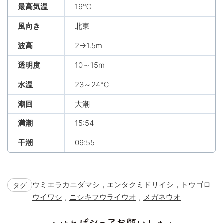
最高気温
19℃
風向き
北東
波高
2→1.5m
透明度
10～15m
水温
23～24℃
潮回
大潮
満潮
15:54
干潮
09:55
,
,
ウミエラカニダマシ
エンタクミドリイシ
トウゴロ
タグ
,
,
ウイワシ
ニシキフウライウオ
メガネウオ