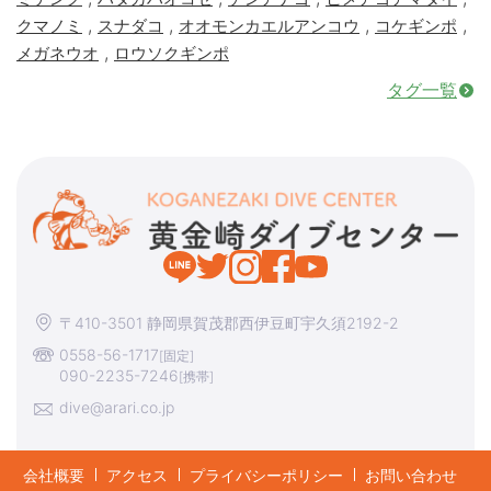
,
,
,
,
クマノミ
スナダコ
オオモンカエルアンコウ
コケギンポ
,
メガネウオ
ロウソクギンポ
タグ一覧
〒410-3501 静岡県賀茂郡西伊豆町宇久須2192-2
0558-56-1717
[固定]
090-2235-7246
[携帯]
dive@arari.co.jp
会社概要
アクセス
プライバシーポリシー
お問い合わせ