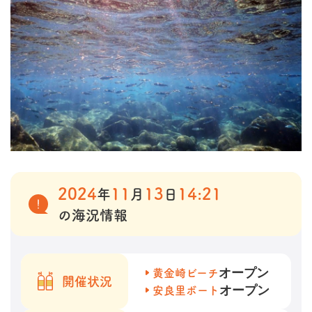
2024
11
13
14:21
年
月
日
の海況情報
オープン
黄金崎ビーチ
開催状況
オープン
安良里ボート