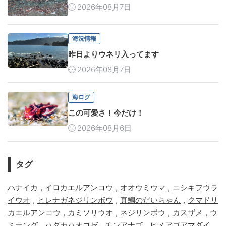
2026年08月7日
海況情報
昨日よりウネリ入ってます
2026年08月7日
海ログ
この可愛さ！今だけ！
2026年08月6日
タグ
,
,
,
ハナイカ
イロカエルアンコウ
オオウミウマ
ニシキフウラ
,
,
,
イウオ
ヒレナガネジリンボウ
真鯛のだいちゃん
クマドリ
,
,
,
,
カエルアンコウ
カミソリウオ
ネジリンボウ
カスザメ
ウ
,
,
,
,
ミテング
ハダカハオコゼ
チンアナゴ
ヒメアゴアマダイ