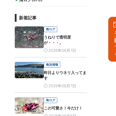
新着記事
海ログ
予
うねりで透明度
が・・・。
2026年08月7日
海況情報
昨日よりウネリ入ってま
す
2026年08月7日
海ログ
この可愛さ！今だけ！
2026年08月6日