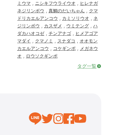
,
,
ミウマ
ニシキフウライウオ
ヒレナガ
,
,
ネジリンボウ
真鯛のだいちゃん
クマ
,
,
ドリカエルアンコウ
カミソリウオ
ネ
,
,
,
ジリンボウ
カスザメ
ウミテング
ハ
,
,
ダカハオコゼ
チンアナゴ
ヒメアゴア
,
,
,
マダイ
クマノミ
スナダコ
オオモン
,
,
カエルアンコウ
コケギンポ
メガネウ
,
オ
ロウソクギンポ
タグ一覧