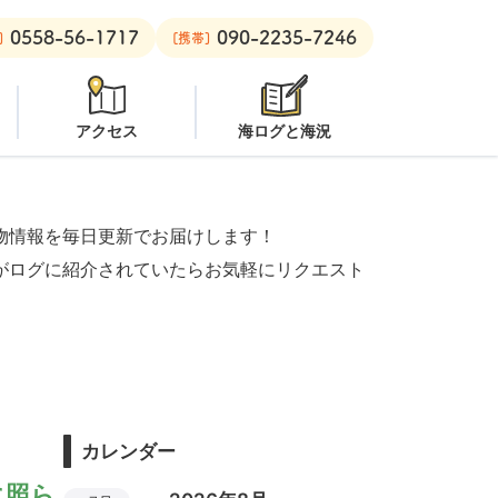
0558-56-1717
090-2235-7246
ーチ：
潜水注意
安良里ボート：
クローズ
]
[携帯]
アクセス
海ログと海況
物情報を毎日更新でお届けします！
がログに紹介されていたらお気軽にリクエスト
カレンダー
に照ら