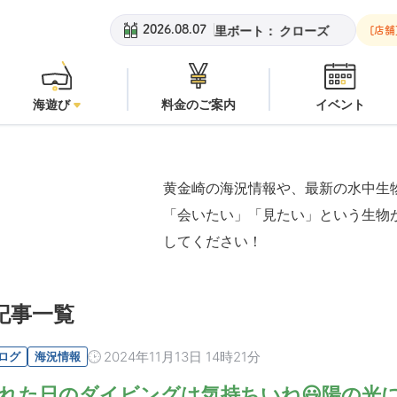
黄金崎ビーチ：
潜水注意
安良里ボート：
クローズ
黄金崎ビ
2026.08.07
[店舗
海遊び
料金のご案内
イベント
黄金崎の海況情報や、最新の水中生
「会いたい」「見たい」という生物
してください！
記事一覧
2024年11月13日 14時21分
ログ
海況情報
れた日のダイビングは気持ちいね😃陽の光