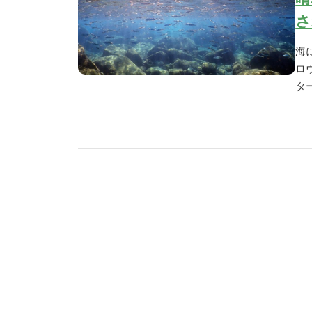
さ
海
ロ
タ