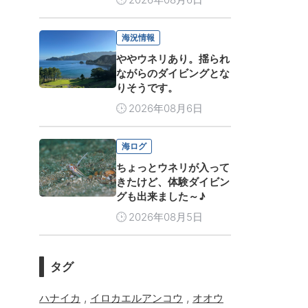
海況情報
ややウネリあり。揺られ
ながらのダイビングとな
りそうです。
2026年08月6日
海ログ
ちょっとウネリが入って
きたけど、体験ダイビン
グも出来ました～♪
2026年08月5日
タグ
,
,
ハナイカ
イロカエルアンコウ
オオウ