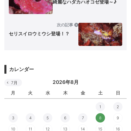
綺麗なハダカハオコゼ登場～♪
次の記事
セリスイロウミウシ登場！？
カレンダー
2026年8月
7月
月
火
水
木
金
土
日
1
2
3
4
5
6
7
8
9
10
11
12
13
14
15
16