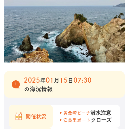
2025
01
15
07:30
年
月
日
の海況情報
潜水注意
黄金崎ビーチ
開催状況
クローズ
安良里ボート