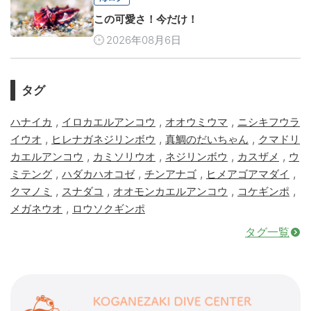
この可愛さ！今だけ！
2026年08月6日
タグ
,
,
,
ハナイカ
イロカエルアンコウ
オオウミウマ
ニシキフウラ
,
,
,
イウオ
ヒレナガネジリンボウ
真鯛のだいちゃん
クマドリ
,
,
,
,
カエルアンコウ
カミソリウオ
ネジリンボウ
カスザメ
ウ
,
,
,
,
ミテング
ハダカハオコゼ
チンアナゴ
ヒメアゴアマダイ
,
,
,
,
クマノミ
スナダコ
オオモンカエルアンコウ
コケギンポ
,
メガネウオ
ロウソクギンポ
タグ一覧