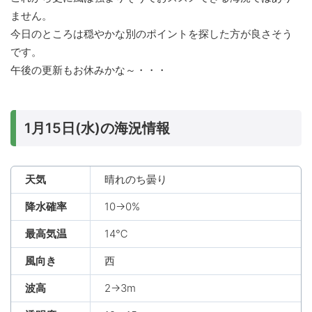
ません。
今日のところは穏やかな別のポイントを探した方が良さそう
です。
午後の更新もお休みかな～・・・
1月15日(水)の海況情報
天気
晴れのち曇り
降水確率
10→0%
最高気温
14℃
風向き
西
波高
2→3m