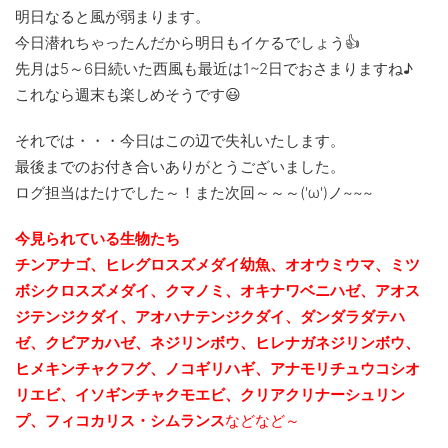
明日なると風が弱まります。
今日潜れちゃったんだから明日もイケるでしょう👍
先月は5～6日続いた西風も最近は1~2日でおさまりますね♪
これなら週末も楽しめそうです😃
それでは・・・今日はこの辺で失礼いたします。
最後までのお付き合いありがとうございました。
ログ担当はたけでした～！また次回～～～('ω')ノ~~~
今見られている生物たち
チンアナゴ、ヒレグロスズメダイ幼魚、
オオウミウマ、ミツ
ボシクロスズメダイ、クマノミ、オキナワベニハゼ、アオス
ジテンジクダイ、
アオハナテンジクダイ、ダンダラダテハ
ゼ、クビアカハゼ、ネジリンボウ、ヒレナガネジリンボウ、
ヒメキンチャクフグ、ノコギリハギ、アナモリチュウコシオ
リエビ、
イソギンチャクモエビ、クリアクリナーシュリン
プ、フィコカリス・シムランス
などなど～