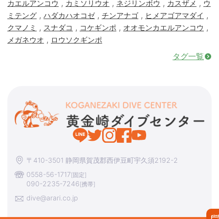
,
,
,
,
カエルアンコウ
カミソリウオ
ネジリンボウ
カスザメ
ウ
,
,
,
,
ミテング
ハダカハオコゼ
チンアナゴ
ヒメアゴアマダイ
,
,
,
,
クマノミ
スナダコ
コケギンポ
オオモンカエルアンコウ
,
メガネウオ
ロウソクギンポ
タグ一覧
〒410-3501 静岡県賀茂郡西伊豆町宇久須2192-2
0558-56-1717
[固定]
090-2235-7246
[携帯]
dive@arari.co.jp