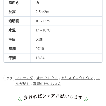
風向き
西
波高
2.5→2m
透明度
10～15m
水温
17～18℃
潮回
大潮
満潮
07:19
干潮
12:34
,
,
,
ウミテング
オオウミウマ
セリスイロウミウシ
マ
タグ
,
ルガザミ
真鯛のだいちゃん