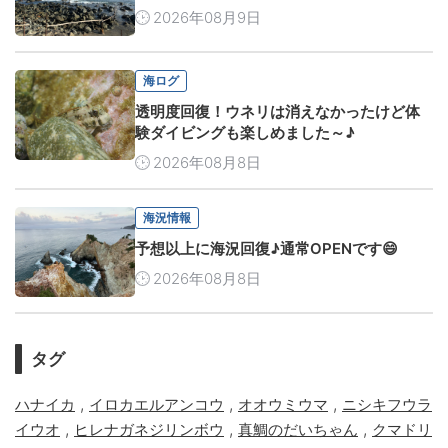
2026年08月9日
海ログ
透明度回復！ウネリは消えなかったけど体
験ダイビングも楽しめました～♪
2026年08月8日
海況情報
予想以上に海況回復♪通常OPENです😄
2026年08月8日
タグ
,
,
,
ハナイカ
イロカエルアンコウ
オオウミウマ
ニシキフウラ
,
,
,
イウオ
ヒレナガネジリンボウ
真鯛のだいちゃん
クマドリ