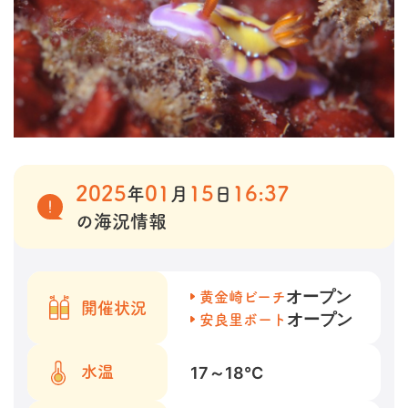
2025
01
15
16:37
年
月
日
の海況情報
オープン
黄金崎ビーチ
開催状況
オープン
安良里ボート
17～18
℃
水温