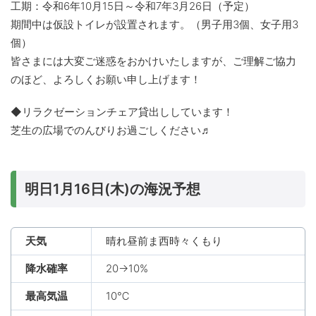
工期：令和6年10月15日～令和7年3月26日（予定）
期間中は仮設トイレが設置されます。（男子用3個、女子用3
個）
皆さまには大変ご迷惑をおかけいたしますが、ご理解ご協力
のほど、よろしくお願い申し上げます！
◆リラクゼーションチェア貸出ししています！
芝生の広場でのんびりお過ごしください♬
明日1月16日(木)の海況予想
天気
晴れ昼前ま西時々くもり
降水確率
20→10%
最高気温
10℃