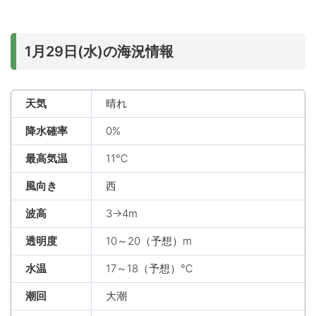
1月29日(水)の海況情報
天気
晴れ
降水確率
0%
最高気温
11℃
風向き
西
波高
3→4m
透明度
10～20（予想）m
水温
17～18（予想）℃
潮回
大潮