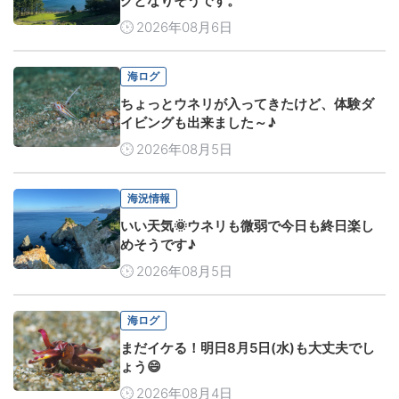
グとなりそうです。
2026年08月6日
海ログ
ちょっとウネリが入ってきたけど、体験ダ
イビングも出来ました～♪
2026年08月5日
海況情報
いい天気🌞ウネリも微弱で今日も終日楽し
めそうです♪
2026年08月5日
海ログ
まだイケる！明日8月5日(水)も大丈夫でし
ょう😄
2026年08月4日