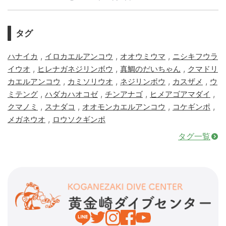
タグ
,
,
,
ハナイカ
イロカエルアンコウ
オオウミウマ
ニシキフウラ
,
,
,
イウオ
ヒレナガネジリンボウ
真鯛のだいちゃん
クマドリ
,
,
,
,
カエルアンコウ
カミソリウオ
ネジリンボウ
カスザメ
ウ
,
,
,
,
ミテング
ハダカハオコゼ
チンアナゴ
ヒメアゴアマダイ
,
,
,
,
クマノミ
スナダコ
オオモンカエルアンコウ
コケギンポ
,
メガネウオ
ロウソクギンポ
タグ一覧