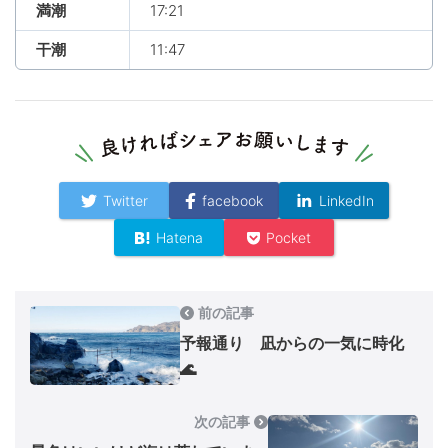
満潮
17:21
干潮
11:47
Twitter
facebook
LinkedIn
Hatena
Pocket
前の記事
予報通り 凪からの一気に時化
🌊
次の記事