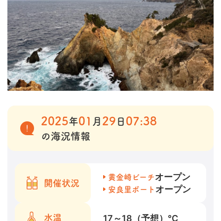
2025
01
29
07:38
年
月
日
の海況情報
オープン
黄金崎ビーチ
開催状況
オープン
安良里ボート
17～18（予想）
℃
水温