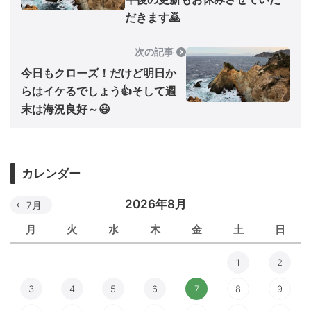
だきます🙇
次の記事
今日もクローズ！だけど明日か
らはイケるでしょう👍そして週
末は海況良好～😃
カレンダー
2026年8月
7月
月
火
水
木
金
土
日
1
2
3
4
5
6
7
8
9