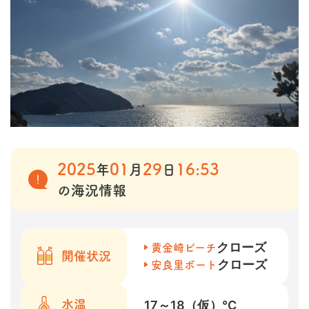
2025
01
29
16:53
年
月
日
の海況情報
クローズ
黄金崎ビーチ
開催状況
クローズ
安良里ボート
17～18（仮）
℃
水温