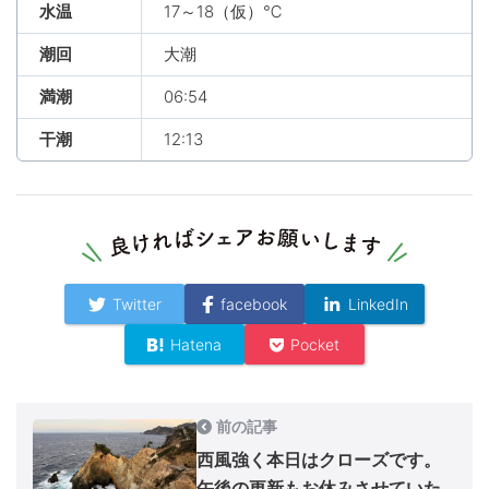
水温
17～18（仮）℃
潮回
大潮
満潮
06:54
干潮
12:13
Twitter
facebook
LinkedIn
Hatena
Pocket
前の記事
西風強く本日はクローズです。
午後の更新もお休みさせていた