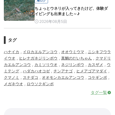
海ログ
ちょっとウネリが入ってきたけど、体験ダ
イビングも出来ました～♪
2026年08月5日
タグ
,
,
,
ハナイカ
イロカエルアンコウ
オオウミウマ
ニシキフウラ
,
,
,
イウオ
ヒレナガネジリンボウ
真鯛のだいちゃん
クマドリ
,
,
,
,
カエルアンコウ
カミソリウオ
ネジリンボウ
カスザメ
ウ
,
,
,
,
ミテング
ハダカハオコゼ
チンアナゴ
ヒメアゴアマダイ
,
,
,
,
クマノミ
スナダコ
オオモンカエルアンコウ
コケギンポ
,
メガネウオ
ロウソクギンポ
タグ一覧