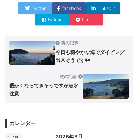
Twitter
facebook
LinkedIn
Hatena
Pocket
前の記事
今日も穏やかな海でダイビング
出来そうです🌞
次の記事
暖かくなってきそうですが潜水
注意
カレンダー
2026年8月
7月