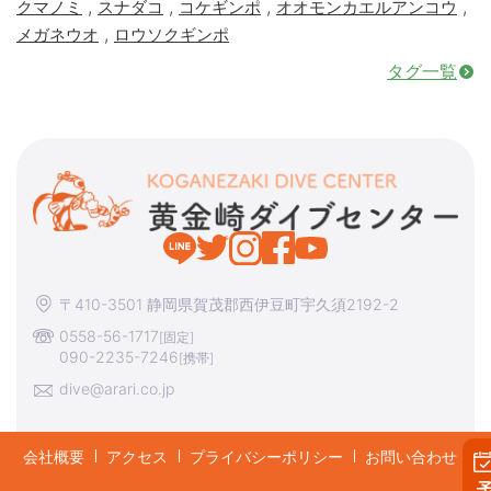
,
,
,
,
クマノミ
スナダコ
コケギンポ
オオモンカエルアンコウ
,
メガネウオ
ロウソクギンポ
タグ一覧
〒410-3501 静岡県賀茂郡西伊豆町宇久須2192-2
0558-56-1717
[固定]
090-2235-7246
[携帯]
dive@arari.co.jp
会社概要
アクセス
プライバシーポリシー
お問い合わせ