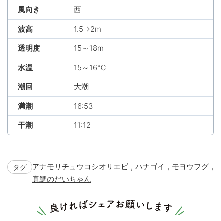
風向き
西
波高
1.5→2m
透明度
15～18m
水温
15～16℃
潮回
大潮
満潮
16:53
干潮
11:12
,
,
,
アナモリチュウコシオリエビ
ハナゴイ
モヨウフグ
タグ
真鯛のだいちゃん