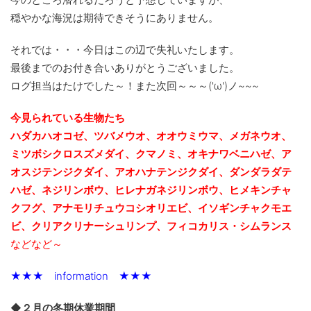
穏やかな海況は期待できそうにありません。
それでは・・・今日はこの辺で失礼いたします。
最後までのお付き合いありがとうございました。
ログ担当はたけでした～！また次回～～～('ω')ノ~~~
今見られている生物たち
ハダカハオコゼ、ツバメウオ、オオウミウマ、メガネウオ、
ミツボシクロスズメダイ、クマノミ、オキナワベニハゼ、ア
オスジテンジクダイ、
アオハナテンジクダイ、ダンダラダテ
ハゼ、ネジリンボウ、ヒレナガネジリンボウ、ヒメキンチャ
クフグ、アナモリチュウコシオリエビ、
イソギンチャクモエ
ビ、クリアクリナーシュリンプ、フィコカリス・シムランス
などなど～
★★★ information ★★★
◆２月の冬期休業期間