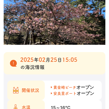
2025
02
25
15:05
年
月
日
の海況情報
オープン
黄金崎ビーチ
開催状況
オープン
安良里ボート
15～16
℃
水温