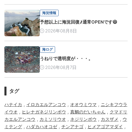
海況情報
予想以上に海況回復♪通常OPENです😄
2026年08月8日
海ログ
うねりで透明度が・・・。
2026年08月7日
タグ
,
,
,
ハナイカ
イロカエルアンコウ
オオウミウマ
ニシキフウラ
,
,
,
イウオ
ヒレナガネジリンボウ
真鯛のだいちゃん
クマドリ
,
,
,
,
カエルアンコウ
カミソリウオ
ネジリンボウ
カスザメ
ウ
,
,
,
,
ミテング
ハダカハオコゼ
チンアナゴ
ヒメアゴアマダイ