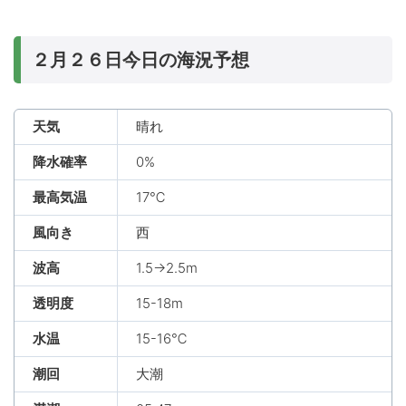
２月２６日今日の海況予想
天気
晴れ
降水確率
0%
最高気温
17℃
風向き
西
波高
1.5→2.5m
透明度
15-18m
水温
15-16℃
潮回
大潮