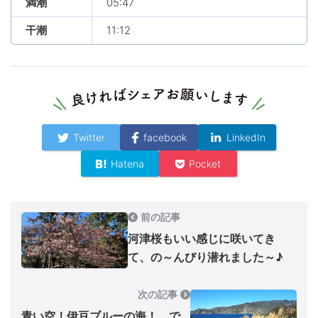
満潮
05:47
干潮
11:12
Twitter
facebook
LinkedIn
Hatena
Pocket
前の記事
河津桜もいい感じに咲いてき
て、の～んびり潜れました～♪
次の記事
青い空！伊豆ブルーの海！ で