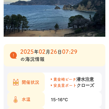
2025
02
26
07:29
年
月
日
の海況情報
潜水注意
黄金崎ビーチ
開催状況
クローズ
安良里ボート
15-16
℃
水温