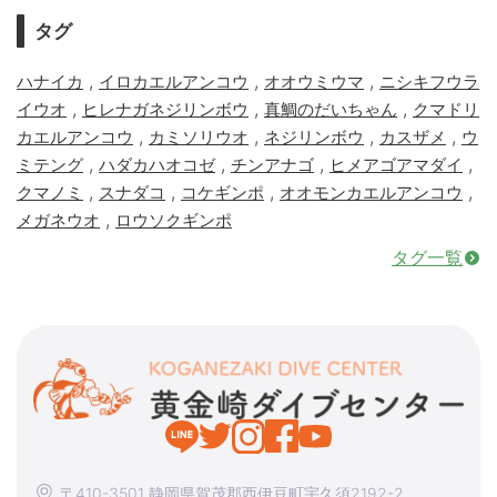
タグ
,
,
,
ハナイカ
イロカエルアンコウ
オオウミウマ
ニシキフウラ
,
,
,
イウオ
ヒレナガネジリンボウ
真鯛のだいちゃん
クマドリ
,
,
,
,
カエルアンコウ
カミソリウオ
ネジリンボウ
カスザメ
ウ
,
,
,
,
ミテング
ハダカハオコゼ
チンアナゴ
ヒメアゴアマダイ
,
,
,
,
クマノミ
スナダコ
コケギンポ
オオモンカエルアンコウ
,
メガネウオ
ロウソクギンポ
タグ一覧
〒410-3501 静岡県賀茂郡西伊豆町宇久須2192-2