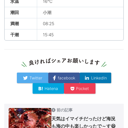
水温
16℃
潮回
小潮
満潮
08:25
干潮
15:45
Twitter
facebook
LinkedIn
Hatena
Pocket
前の記事
天気はイマイチだったけど海況
も海の中も楽しかったで～す😆