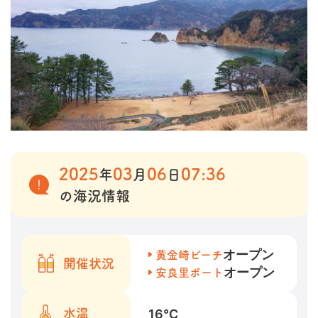
2025
03
06
07:36
年
月
日
の海況情報
オープン
黄金崎ビーチ
開催状況
オープン
安良里ボート
16
℃
水温