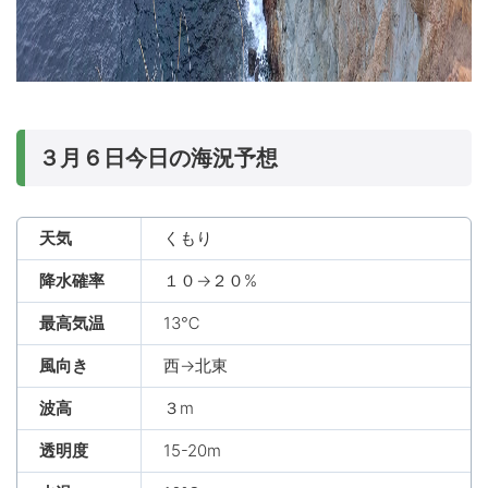
３月６日今日の海況予想
天気
くもり
降水確率
１０→２０%
最高気温
13℃
風向き
西→北東
波高
３m
透明度
15-20m