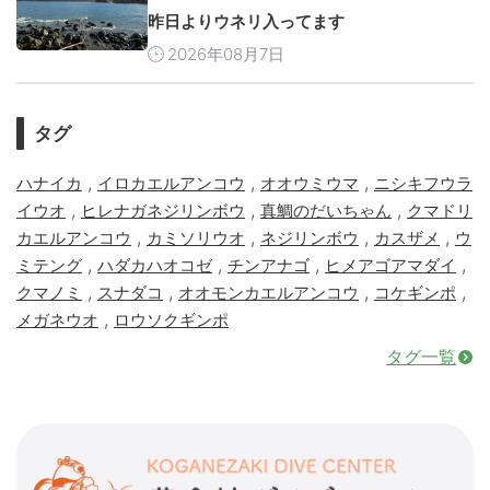
昨日よりウネリ入ってます
2026年08月7日
タグ
,
,
,
ハナイカ
イロカエルアンコウ
オオウミウマ
ニシキフウラ
,
,
,
イウオ
ヒレナガネジリンボウ
真鯛のだいちゃん
クマドリ
,
,
,
,
カエルアンコウ
カミソリウオ
ネジリンボウ
カスザメ
ウ
,
,
,
,
ミテング
ハダカハオコゼ
チンアナゴ
ヒメアゴアマダイ
,
,
,
,
クマノミ
スナダコ
オオモンカエルアンコウ
コケギンポ
,
メガネウオ
ロウソクギンポ
タグ一覧