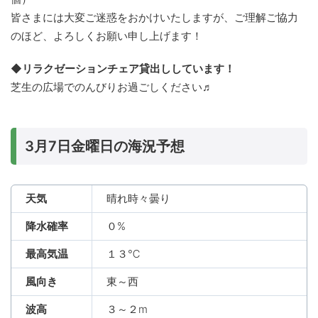
皆さまには大変ご迷惑をおかけいたしますが、ご理解ご協力
のほど、よろしくお願い申し上げます！
◆リラクゼーションチェア貸出ししています！
芝生の広場でのんびりお過ごしください♬
3月7日金曜日の海況予想
天気
晴れ時々曇り
降水確率
０%
最高気温
１３℃
風向き
東～西
波高
３～２m