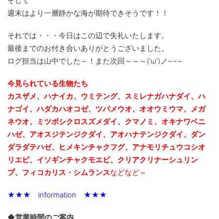
そして
週末はより一層静かな海が期待できそうです！！
それでは・・・今日はこの辺で失礼いたします。
最後までのお付き合いありがとうございました。
ログ担当は山中でした～！また次回～～～('ω')ノ~~~
今見られている生物たち
カスザメ、ハナイカ、ウミテング、スミレナガハナダイ、ハ
ナゴイ、ハダカハオコゼ、ツバメウオ、オオウミウマ、メガ
ネウオ、ミツボシクロスズメダイ、クマノミ、オキナワベニ
ハゼ、アオスジテンジクダイ、
アオハナテンジクダイ、ダン
ダラダテハゼ、ヒメキンチャクフグ、アナモリチュウコシオ
リエビ、
イソギンチャクモエビ、クリアクリナーシュリン
プ、フィコカリス・シムランス
などなど～
★★★ information ★★★
◆営業時間のご案内