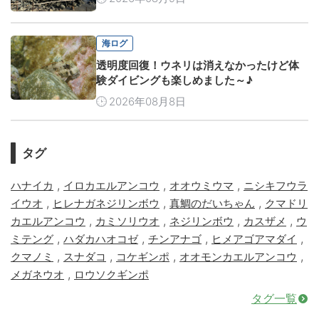
海ログ
透明度回復！ウネリは消えなかったけど体
験ダイビングも楽しめました～♪
2026年08月8日
タグ
,
,
,
ハナイカ
イロカエルアンコウ
オオウミウマ
ニシキフウラ
,
,
,
イウオ
ヒレナガネジリンボウ
真鯛のだいちゃん
クマドリ
,
,
,
,
カエルアンコウ
カミソリウオ
ネジリンボウ
カスザメ
ウ
,
,
,
,
ミテング
ハダカハオコゼ
チンアナゴ
ヒメアゴアマダイ
,
,
,
,
クマノミ
スナダコ
コケギンポ
オオモンカエルアンコウ
,
メガネウオ
ロウソクギンポ
タグ一覧