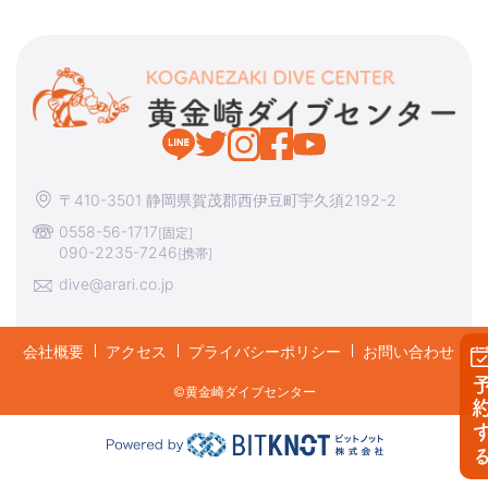
〒410-3501 静岡県賀茂郡西伊豆町宇久須2192-2
0558-56-1717
[固定]
090-2235-7246
[携帯]
dive@arari.co.jp
会社概要
アクセス
プライバシーポリシー
お問い合わせ
予約す
©︎黄金崎ダイブセンター