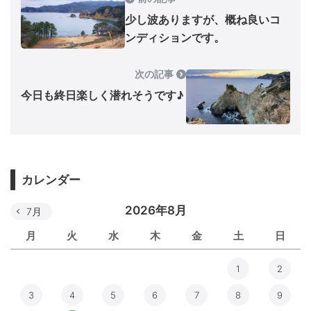
少し波ありますが、概ね良いコ
ンディションです。
次の記事
今日も終日楽しく潜れそうです♪
カレンダー
2026年8月
7月
月
火
水
木
金
土
日
1
2
3
4
5
6
7
8
9