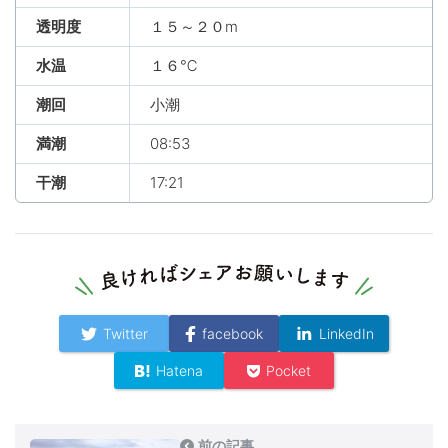
透明度
１５～２０m
水温
１６℃
潮回
小潮
満潮
08:53
干潮
17:21
Twitter
facebook
LinkedIn
Hatena
Pocket
前の記事