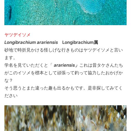
ヤツデイソメ
Longibrachium arariensis
Longibrachium属
砂地で時折見かける怪しげな行きものはヤツデイソメと言い
ます。
学名を見ていただくと「
arariensis」
これは昔タケさんたち
がこのイソメを標本として頑張って釣って協力したおかげか
な？
そう思うとまた違った趣も出るかもです。是非探してみてく
ださい