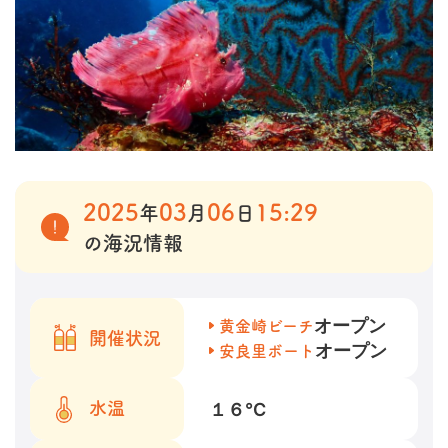
2025
03
06
15:29
年
月
日
の海況情報
オープン
黄金崎ビーチ
開催状況
オープン
安良里ボート
１６
℃
水温