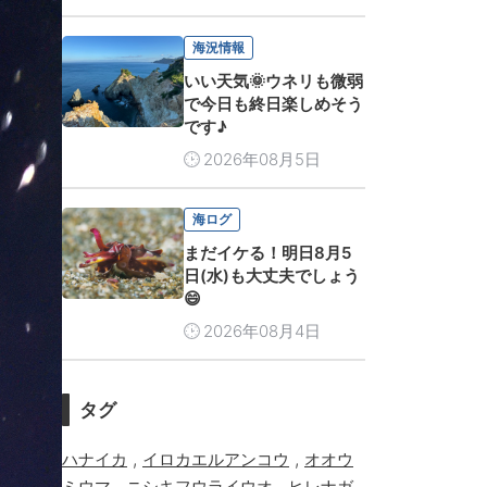
海況情報
いい天気🌞ウネリも微弱
で今日も終日楽しめそう
です♪
2026年08月5日
海ログ
まだイケる！明日8月5
日(水)も大丈夫でしょう
😄
2026年08月4日
タグ
,
,
ハナイカ
イロカエルアンコウ
オオウ
,
,
ミウマ
ニシキフウライウオ
ヒレナガ