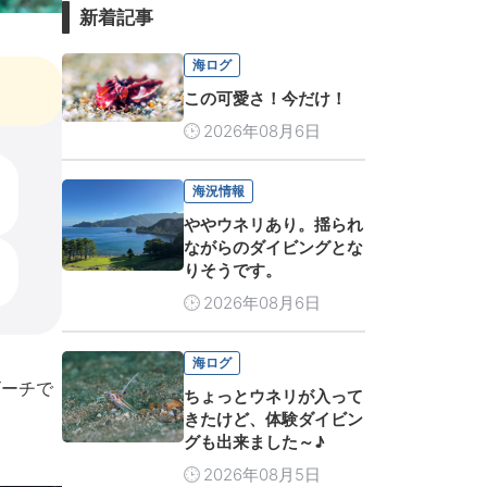
新着記事
海ログ
この可愛さ！今だけ！
2026年08月6日
海況情報
ややウネリあり。揺られ
ながらのダイビングとな
りそうです。
2026年08月6日
海ログ
ビーチで
ちょっとウネリが入って
きたけど、体験ダイビン
グも出来ました～♪
2026年08月5日