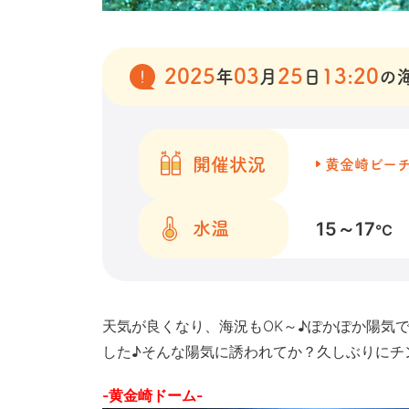
2025
03
25
13:20
年
月
日
の
開催状況
黄金崎ビー
15～17
水温
℃
天気が良くなり、海況もOK～♪ぽかぽか陽気
した♪そんな陽気に誘われてか？久しぶりにチ
-黄金崎ドーム-