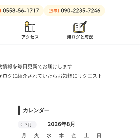
0558-56-1717
090-2235-7246
ボート：
オープン
黄金崎ビーチ：
オープン
安良里ボート：
オー
]
[携帯]
アクセス
海ログと海況
物情報を毎日更新でお届けします！
がログに紹介されていたらお気軽にリクエスト
カレンダー
2026年8月
7月
月
火
水
木
金
土
日