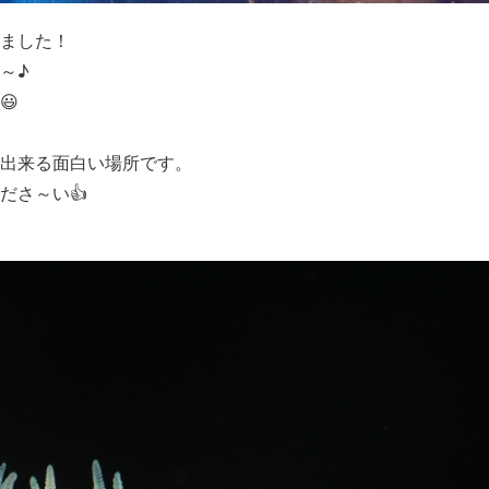
ました！
～♪
😃
出来る面白い場所です。
ださ～い👍