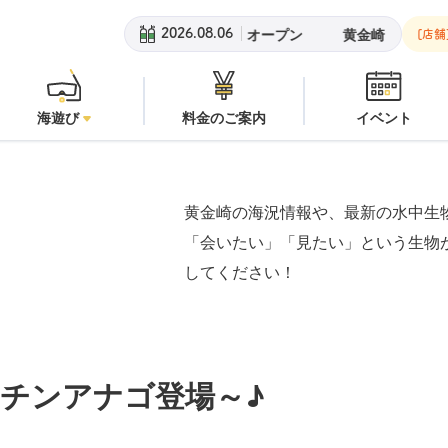
黄金崎ビーチ：
オープン
安良里
2026.08.06
[店舗
海遊び
料金のご案内
イベント
黄金崎の海況情報や、最新の水中生
「会いたい」「見たい」という生物
してください！
チンアナゴ登場～♪