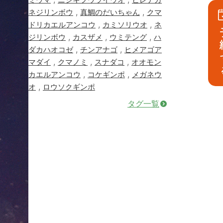
,
,
ネジリンボウ
真鯛のだいちゃん
クマ
,
,
ドリカエルアンコウ
カミソリウオ
ネ
予
,
,
,
ジリンボウ
カスザメ
ウミテング
ハ
,
,
ダカハオコゼ
チンアナゴ
ヒメアゴア
,
,
,
マダイ
クマノミ
スナダコ
オオモン
,
,
カエルアンコウ
コケギンポ
メガネウ
,
オ
ロウソクギンポ
タグ一覧