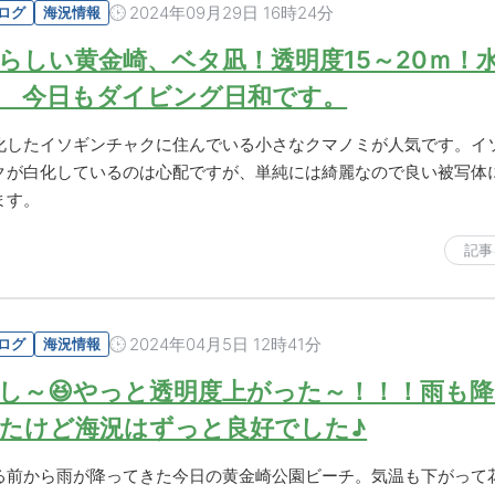
2024年09月29日 16時24分
ログ
海況情報
らしい黄金崎、ベタ凪！透明度15～20ｍ！水
 今日もダイビング日和です。
化したイソギンチャクに住んでいる小さなクマノミが人気です。イ
クが白化しているのは心配ですが、単純には綺麗なので良い被写体
ます。
記事
2024年04月5日 12時41分
ログ
海況情報
し～😆やっと透明度上がった～！！！雨も
たけど海況はずっと良好でした♪
る前から雨が降ってきた今日の黄金崎公園ビーチ。気温も下がって