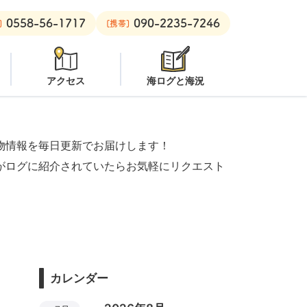
0558-56-1717
090-2235-7246
ーチ：
潜水注意
安良里ボート：
クローズ
]
[携帯]
アクセス
海ログと海況
物情報を毎日更新でお届けします！
がログに紹介されていたらお気軽にリクエスト
カレンダー