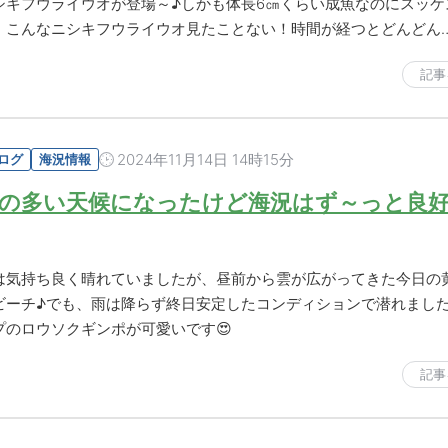
シキフウライウオが登場～♪しかも体長6㎝くらい成魚なのにスッケ
！こんなニシキフウライウオ見たことない！時間が経つとどんどん
記事
2024年11月14日 14時15分
ログ
海況情報
の多い天候になったけど海況はず～っと良好
は気持ち良く晴れていましたが、昼前から雲が広がってきた今日の
ビーチ♪でも、雨は降らず終日安定したコンディションで潜れました
プのロウソクギンポが可愛いです😍
記事