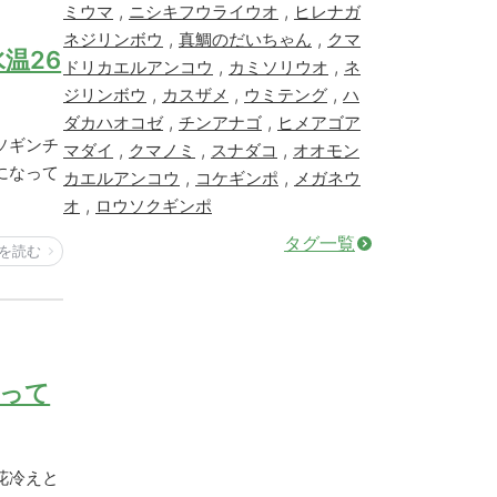
,
,
ミウマ
ニシキフウライウオ
ヒレナガ
,
,
ネジリンボウ
真鯛のだいちゃん
クマ
温26
,
,
ドリカエルアンコウ
カミソリウオ
ネ
,
,
,
ジリンボウ
カスザメ
ウミテング
ハ
,
,
ダカハオコゼ
チンアナゴ
ヒメアゴア
ソギンチ
,
,
,
マダイ
クマノミ
スナダコ
オオモン
になって
,
,
カエルアンコウ
コケギンポ
メガネウ
,
オ
ロウソクギンポ
タグ一覧
を読む
降って
花冷えと