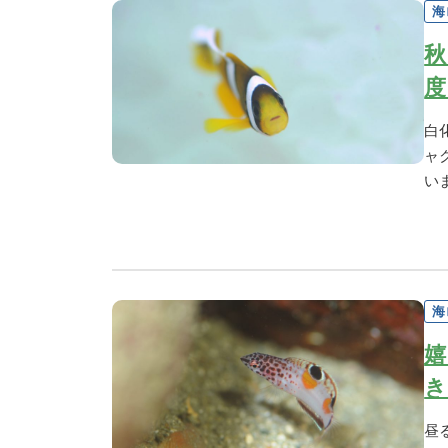
海
秋
度
白
ャ
い
海
嬉
き
昼