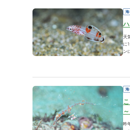
海
ハ
天
に
ン
海
こ
～
昨