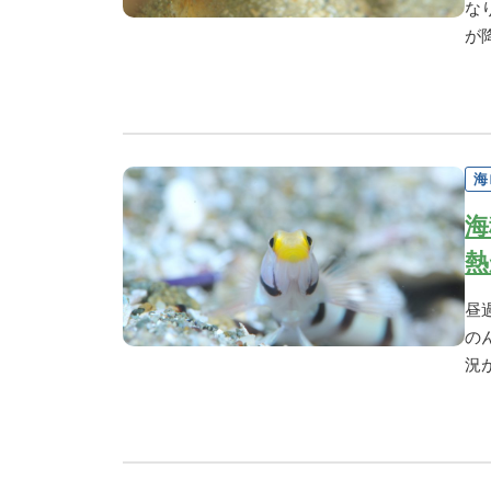
な
が
海
海
熱
昼
の
況