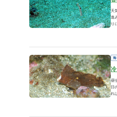
天
進
り
海
冷
昼
日
れ