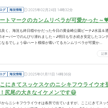
2025年02月24日 14時32分
ログ
海況情報
ートマークのカンムリベラが可愛かった～
気良く、海況も終日穏やかだった今日の黄金崎公園ビーチ♪水温＆
15オーバーでのんびり潜れました～♪明日も引き続き安定したコン
になるでしょう😃ハート模様が着いてるカンムリベラが可愛か…
記事
2025年01月11日 14時36分
ログ
海況情報
こにきてスッケスケのニシキフウライウオ
！尻尾の大きなイケメンです😃
年からニシキフウライウオは各所で出ていますが、ここにきてスッ