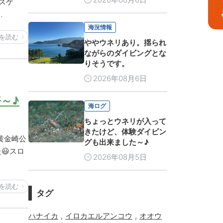
スケ
…
海況情報
を読む
ややウネリあり。揺られ
ながらのダイビングとな
りそうです。
2026年08月6日
～♪
海ログ
ちょっとウネリが入って
きたけど、体験ダイビン
黄金崎公
グも出来ました～♪
😃スロ
2026年08月5日
を読む
タグ
,
,
ハナイカ
イロカエルアンコウ
オオウ