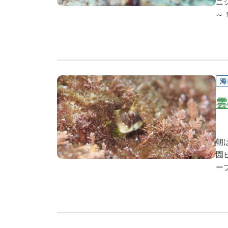
ニ
～
海
雲
朝
園
ー