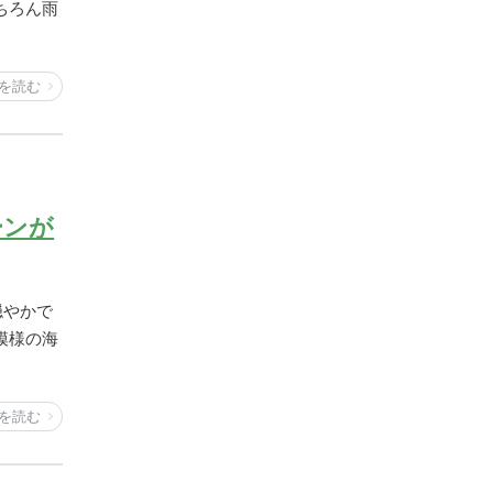
ちろん雨
を読む
ーンが
穏やかで
模様の海
を読む