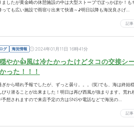
りましたが黄金崎の休憩施設の中は大型ストーブでぽっかぽか！も
降っても広い施設で雨宿り出来て快適～♪明日以降も海況良さげ…
記事
2024年01月11日 16時41分
ログ
海況情報
穏やか👍風は冷たかったけどタコの交接シ
かった！！！
過ぎから晴れ予報でしたが、ずっと曇り。。。(笑)でも、海は終始
んびり潜ることが出来ました！明日は再び西風が強まります。荒れ
が予想されますので来店予定の方はSNSや電話などで海況の…
記事