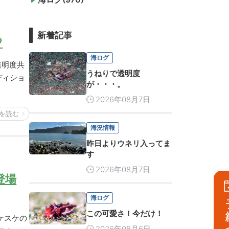
新着記事

海ログ
透明度共
うねりで透明度
ディショ
が・・・。
2026年08月7日
を読む
海況情報
昨日よりウネリ入ってま
す
2026年08月7日
登場
海ログ
予
この可愛さ！今だけ！
ケスケの
2026年08月6日