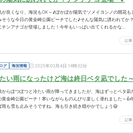
気が良くなり、海況もOK～♪ぽかぽか陽気でソメイヨシノの開花も
みそうな今日の黄金崎公園ビーチでした♪そんな陽気に誘われてか
にチンアナゴが登場しました！今年もいっぱい出てくれるかな…
記事
2025年03月4日 14時32分
ログ
海況情報
たい雨になったけど海は終日ベタ凪でした～
頃からぽつぽつと冷たい雨が降ってきましたが、海はずっとベタ凪
の黄金崎公園ビーチ！寒いながらものんびり楽しく潜れました～👍
ば雨も雪も止みそうですね。海も引き続き穏やかでしょう😃
記事