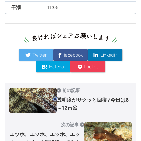
干潮
11:05
Twitter
facebook
LinkedIn
Hatena
Pocket
前の記事
透明度がサクッと回復♪今日は8
～12ｍ😃
次の記事
エッホ、エッホ、エッホ、エッ