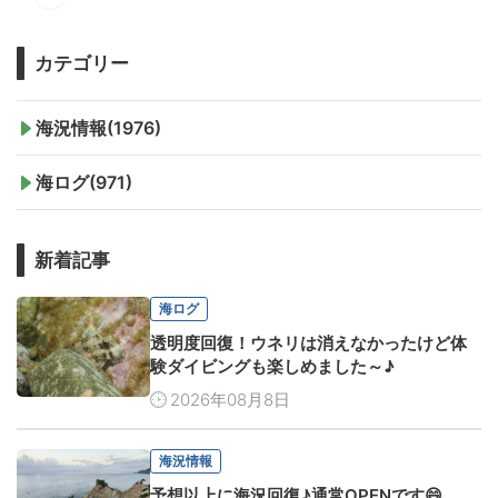
カテゴリー
海況情報(1976)
海ログ(971)
新着記事
海ログ
透明度回復！ウネリは消えなかったけど体
験ダイビングも楽しめました～♪
2026年08月8日
海況情報
予想以上に海況回復♪通常OPENです😄