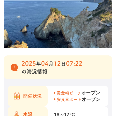
2025
04
12
07:22
年
月
日
の海況情報
オープン
黄金崎ビーチ
開催状況
オープン
安良里ボート
16～17
℃
水温