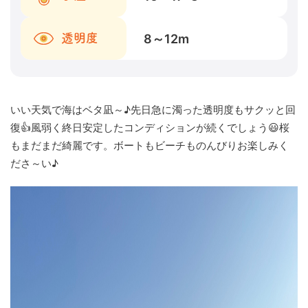
8～12
m
透明度
いい天気で海はベタ凪～♪先日急に濁った透明度もサクッと回
復👍風弱く終日安定したコンディションが続くでしょう😃桜
もまだまだ綺麗です。ボートもビーチものんびりお楽しみく
ださ～い♪