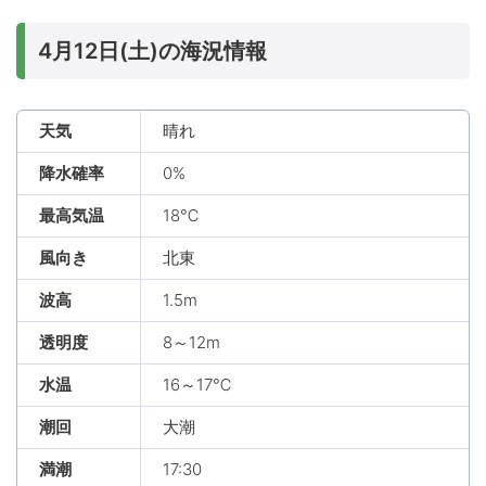
4月12日(土)の海況情報
天気
晴れ
降水確率
0%
最高気温
18℃
風向き
北東
波高
1.5m
透明度
8～12m
水温
16～17℃
潮回
大潮
満潮
17:30