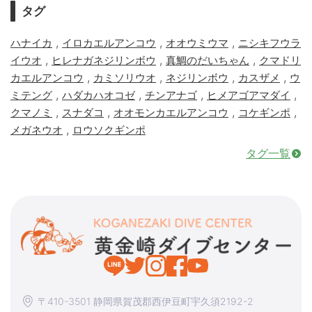
タグ
,
,
,
ハナイカ
イロカエルアンコウ
オオウミウマ
ニシキフウラ
,
,
,
イウオ
ヒレナガネジリンボウ
真鯛のだいちゃん
クマドリ
,
,
,
,
カエルアンコウ
カミソリウオ
ネジリンボウ
カスザメ
ウ
,
,
,
,
ミテング
ハダカハオコゼ
チンアナゴ
ヒメアゴアマダイ
,
,
,
,
クマノミ
スナダコ
オオモンカエルアンコウ
コケギンポ
,
メガネウオ
ロウソクギンポ
タグ一覧
〒410-3501 静岡県賀茂郡西伊豆町宇久須2192-2