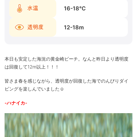
16-18
℃
水温
12-18
m
透明度
本日も安定した海況の黄金崎ビーチ。なんと昨日より透明度
は回復して12m以上！！！
皆さま春を感じながら、透明度が回復した海でのんびりダイ
ビングを楽しんでいました☺
-ハナイカ-