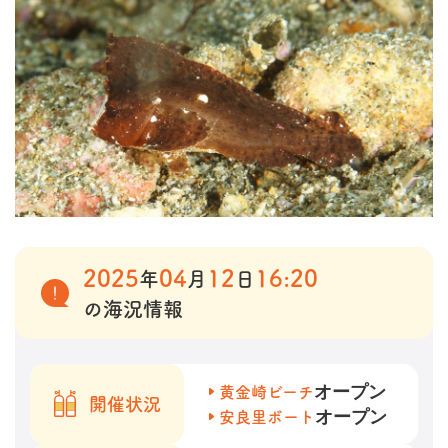
2025
04
12
16:20
年
月
日
の海況情報
オープン
黄金崎ビーチ
開催状況
オープン
安良里ボート