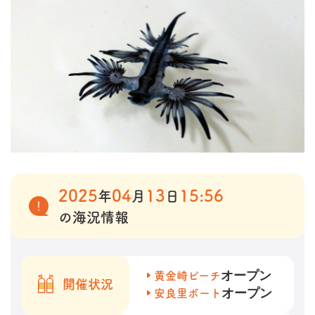
2025
04
13
15:56
年
月
日
の海況情報
オープン
黄金崎ビーチ
開催状況
オープン
安良里ボート