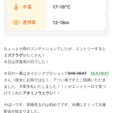
17-18
℃
水温
12-18
m
透明度
ちょっと小雨のコンディションでしたが、エントリーすると
ミズクラゲ
がたくさん！
今日は浮遊系の日でした！
今日の一番はダイビングプロショップ
SHE HEAT
SEA HEAT
さん（彼女にお熱ではなく、アツい海ですとご指摘いただき
ました。大変失礼いたしました！！）がエントリー口で見つ
けてくれた
アオミノウミウシ
！！
やばいです。実物見るのは初めてです。水槽にすくって大撮
影会が始まりました。