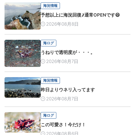
海況情報
予想以上に海況回復♪通常OPENです😄
2026年08月8日
海ログ
うねりで透明度が・・・。
2026年08月7日
海況情報
昨日よりウネリ入ってます
2026年08月7日
海ログ
この可愛さ！今だけ！
2026年08月6日