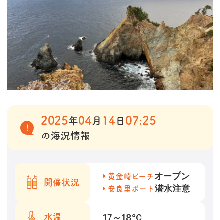
2025
04
14
07:25
年
月
日
の海況情報
オープン
黄金崎ビーチ
開催状況
潜水注意
安良里ボート
17～18
℃
水温