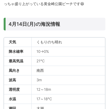
っちゃ盛り上がっている黄金崎公園ビーチです😆
4月14日(月)の海況情報
天気
くもりのち晴れ
降水確率
10→0%
最高気温
21℃
風向き
南西
波高
3m
透明度
12～18m
水温
17～18℃
潮回
大潮