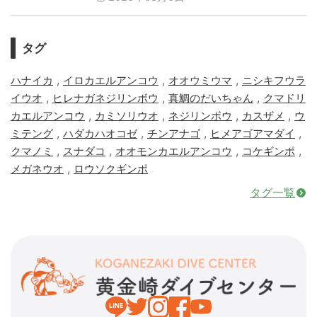
タグ
,
,
,
ハナイカ
イロカエルアンコウ
オオウミウマ
ニシキフウラ
,
,
,
イウオ
ヒレナガネジリンボウ
真鯛のだいちゃん
クマドリ
,
,
,
,
カエルアンコウ
カミソリウオ
ネジリンボウ
カスザメ
ウ
,
,
,
,
ミテング
ハダカハオコゼ
チンアナゴ
ヒメアゴアマダイ
,
,
,
,
クマノミ
スナダコ
オオモンカエルアンコウ
コケギンポ
,
メガネウオ
ロウソクギンポ
タグ一覧