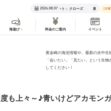
：
潜水注意
安良里ボート：
クローズ
黄金崎ビーチ：
潜水注意
2026.08.07
[店舗
海遊び
料金のご案内
イベント
黄金崎の海況情報や、最新の水中生
「会いたい」「見たい」という生物
してください！
度も上々～♪青いけどアカモン