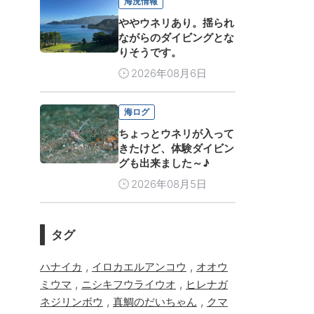
海況情報
ややウネリあり。揺られ
ながらのダイビングとな
りそうです。
2026年08月6日
海ログ
ちょっとウネリが入って
きたけど、体験ダイビン
グも出来ました～♪
2026年08月5日
タグ
,
,
ハナイカ
イロカエルアンコウ
オオウ
,
,
ミウマ
ニシキフウライウオ
ヒレナガ
,
,
ネジリンボウ
真鯛のだいちゃん
クマ