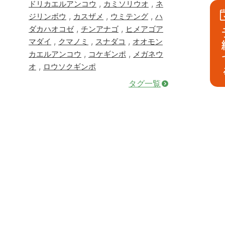
,
,
ドリカエルアンコウ
カミソリウオ
ネ
,
,
,
ジリンボウ
カスザメ
ウミテング
ハ
,
,
ダカハオコゼ
チンアナゴ
ヒメアゴア
予
,
,
,
マダイ
クマノミ
スナダコ
オオモン
,
,
カエルアンコウ
コケギンポ
メガネウ
,
オ
ロウソクギンポ
タグ一覧