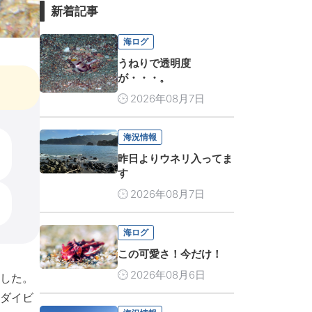
新着記事
海ログ
うねりで透明度
が・・・。
2026年08月7日
海況情報
昨日よりウネリ入ってま
す
2026年08月7日
海ログ
この可愛さ！今だけ！
2026年08月6日
した。
ダイビ