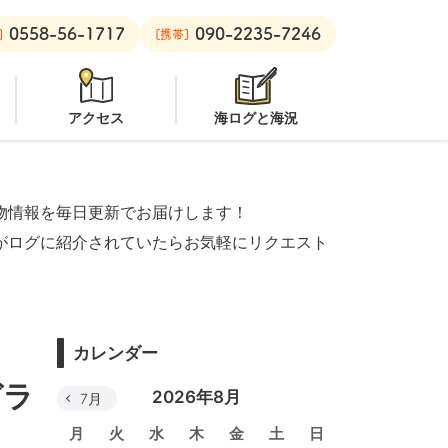
0558-56-1717
090-2235-7246
安良里ボート：
クローズ
]
[携帯]
アクセス
海ログと海況
物情報を毎日更新でお届けします！
がログに紹介されていたらお気軽にリクエスト
カレンダー
ガラ
2026年8月
7月
月
火
水
木
金
土
日