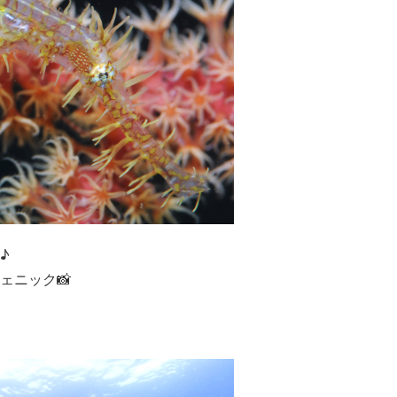
♪
ェニック📸