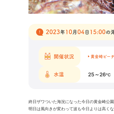
2023
10
04
15:00
年
月
日
の
開催状況
黄金崎ビー
25～26
水温
℃
終日ザワついた海況になった今日の黄金崎公園
明日は風向きが変わって波も今日よりは高くな