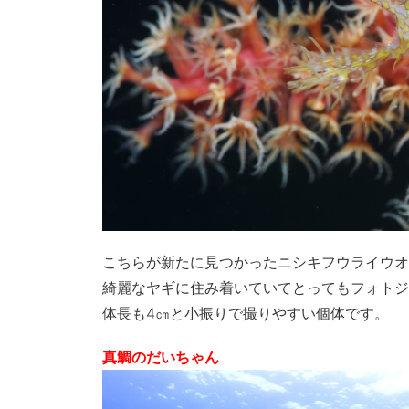
こちらが新たに見つかったニシキフウライウオ
綺麗なヤギに住み着いていてとってもフォトジ
体長も4㎝と小振りで撮りやすい個体です。
真鯛のだいちゃん