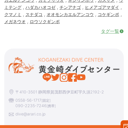
,
,
,
,
カエルアンコウ
カミソリウオ
ネジリンボウ
カスザメ
ウ
,
,
,
,
ミテング
ハダカハオコゼ
チンアナゴ
ヒメアゴアマダイ
,
,
,
,
クマノミ
スナダコ
オオモンカエルアンコウ
コケギンポ
,
メガネウオ
ロウソクギンポ
タグ一覧
〒410-3501 静岡県賀茂郡西伊豆町宇久須2192-2
0558-56-1717
[固定]
090-2235-7246
[携帯]
dive@arari.co.jp