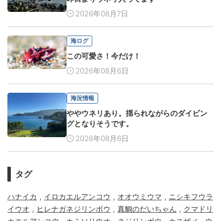
2026年08月7日
海ログ
この可愛さ！今だけ！
2026年08月6日
海況情報
ややウネリあり。揺られながらのダイビン
グとなりそうです。
2026年08月6日
タグ
,
,
,
ハナイカ
イロカエルアンコウ
オオウミウマ
ニシキフウラ
,
,
,
イウオ
ヒレナガネジリンボウ
真鯛のだいちゃん
クマドリ