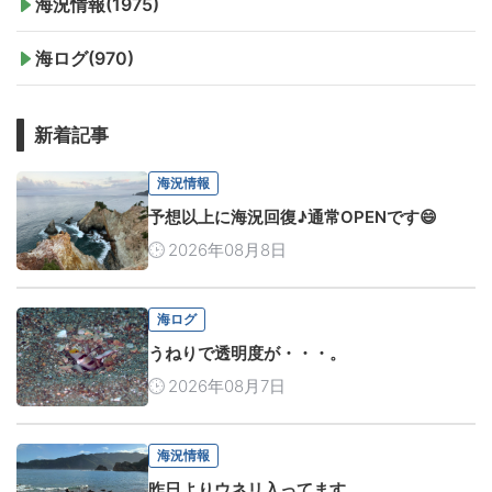
海況情報(1975)
海ログ(970)
新着記事
海況情報
予想以上に海況回復♪通常OPENです😄
2026年08月8日
海ログ
うねりで透明度が・・・。
2026年08月7日
海況情報
昨日よりウネリ入ってます