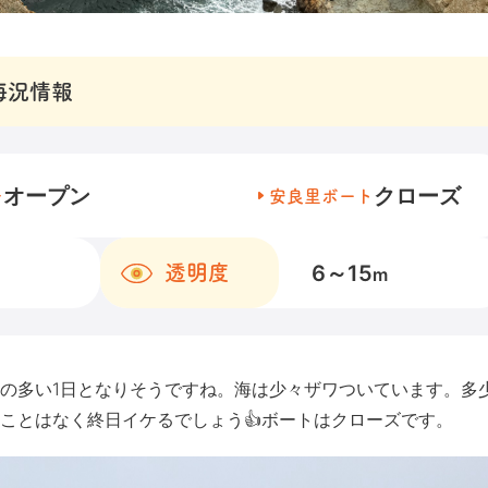
海況情報
オープン
クローズ
チ
安良里ボート
6～15
透明度
m
の多い1日となりそうですね。海は少々ザワついています。多
ことはなく終日イケるでしょう👍ボートはクローズです。