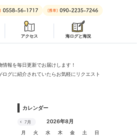
0558-56-1717
090-2235-7246
注意
安良里ボート：
クローズ
]
[携帯]
アクセス
海ログと海況
物情報を毎日更新でお届けします！
がログに紹介されていたらお気軽にリクエスト
カレンダー
2026年8月
7月
月
火
水
木
金
土
日