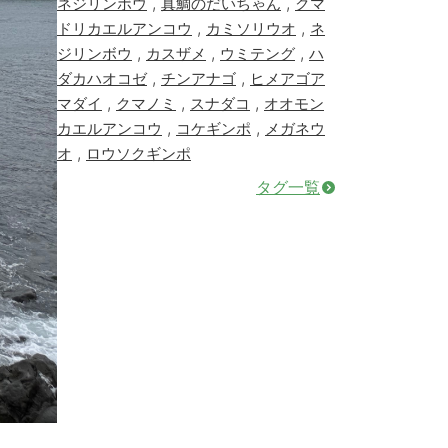
,
,
ネジリンボウ
真鯛のだいちゃん
クマ
,
,
ドリカエルアンコウ
カミソリウオ
ネ
,
,
,
ジリンボウ
カスザメ
ウミテング
ハ
,
,
ダカハオコゼ
チンアナゴ
ヒメアゴア
,
,
,
マダイ
クマノミ
スナダコ
オオモン
,
,
カエルアンコウ
コケギンポ
メガネウ
,
オ
ロウソクギンポ
タグ一覧