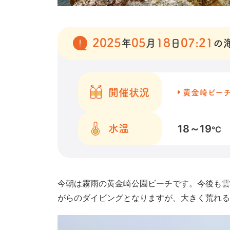
2025
05
18
07:21
年
月
日
の
開催状況
黄金崎ビー
18～19
水温
℃
今朝は霧雨の黄金崎公園ビーチです。今後も雲
がらのダイビングとなりますが、大きく荒れる