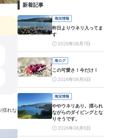
新着記事
海況情報
昨日よりウネリ入ってま
す
2026年08月7日
海ログ
この可愛さ！今だけ！
2026年08月6日
海況情報
ややウネリあり。揺られ
少揺れな
ながらのダイビングとな
りそうです。
2026年08月6日