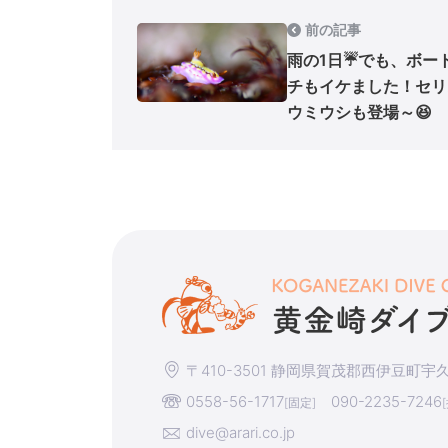
前の記事
雨の1日☔でも、ボー
チもイケました！セリ
ウミウシも登場～😆
〒410-3501 静岡県賀茂郡西伊豆町宇久須
0558-56-1717
090-2235-7246
[固定]
dive@arari.co.jp