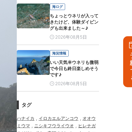
海ログ
ちょっとウネリが入って
きたけど、体験ダイビン
グも出来ました～♪
2026年08月5日
海況情報
予
いい天気🌞ウネリも微弱
で今日も終日楽しめそう
です♪
2026年08月5日
タグ
,
,
ハナイカ
イロカエルアンコウ
オオウ
,
,
ミウマ
ニシキフウライウオ
ヒレナガ