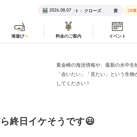
ビーチ：
潜水注意
安良里ボート：
クローズ
黄金崎ビーチ：
潜水
2026.08.07
[店舗
海遊び
料金のご案内
イベント
黄金崎の海況情報や、最新の水中生
「会いたい」「見たい」という生物
してください！
ら終日イケそうです😃