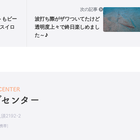
次の記事
トもビー
波打ち際がザワついてたけど
スイロ
透明度上々で終日楽しめまし
た～♪
2192-2
[携帯]