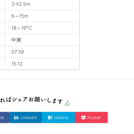
3→2.5m
6～15m
18～19℃
中潮
07:39
15:12
ok
LinkedIn
Hatena
Pocket