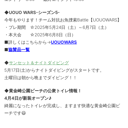
◆UOUO WARS-シーズン5-
今年もやります！チーム対抗お魚捜索Battle【UOUOWARS】
・プレ期間 ☆2025年5月24日（土）～6月7日（土）
・本大会 ☆2025年6月8日（日）
■詳しくはこちらから→
UOUOWARS
■
協賛品一覧
◆
サンセット＆ナイトダイビング
5月17日(土)からナイトダイビングがスタートです。
土曜日は朝から晩までダイビング！！
◆黄金崎公園ビーチの公衆トイレ情報！
4月4日が新装オープン♪
綺麗になったトイレが完成し、ますます快適な黄金崎公園ビ
ーチです😃