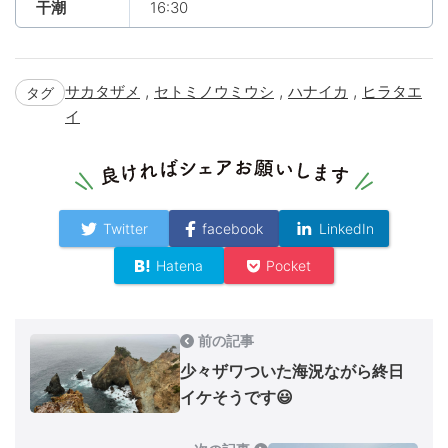
干潮
16:30
,
,
,
サカタザメ
セトミノウミウシ
ハナイカ
ヒラタエ
タグ
イ
Twitter
facebook
LinkedIn
Hatena
Pocket
前の記事
少々ザワついた海況ながら終日
イケそうです😃