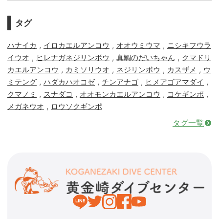
タグ
,
,
,
ハナイカ
イロカエルアンコウ
オオウミウマ
ニシキフウラ
,
,
,
イウオ
ヒレナガネジリンボウ
真鯛のだいちゃん
クマドリ
,
,
,
,
カエルアンコウ
カミソリウオ
ネジリンボウ
カスザメ
ウ
,
,
,
,
ミテング
ハダカハオコゼ
チンアナゴ
ヒメアゴアマダイ
,
,
,
,
クマノミ
スナダコ
オオモンカエルアンコウ
コケギンポ
,
メガネウオ
ロウソクギンポ
タグ一覧