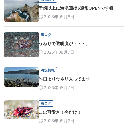
予想以上に海況回復♪通常OPENです😄
2026年08月8日
海ログ
うねりで透明度が・・・。
2026年08月7日
海況情報
昨日よりウネリ入ってます
2026年08月7日
海ログ
この可愛さ！今だけ！
2026年08月6日