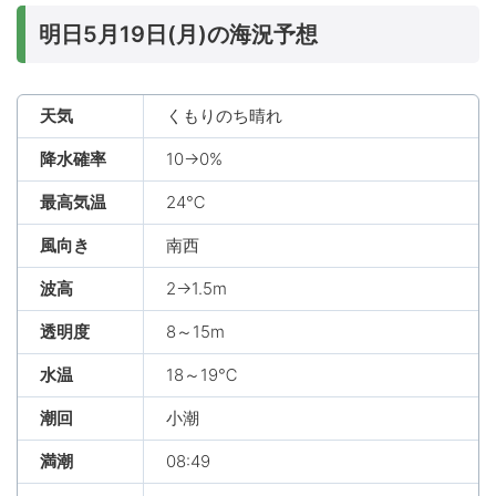
明日5月19日(月)の海況予想
天気
くもりのち晴れ
降水確率
10→0%
最高気温
24℃
風向き
南西
波高
2→1.5m
透明度
8～15m
水温
18～19℃
潮回
小潮
満潮
08:49