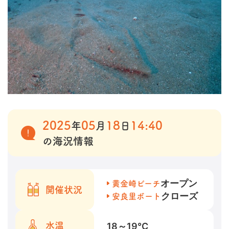
2025
05
18
14:40
年
月
日
の海況情報
オープン
黄金崎ビーチ
開催状況
クローズ
安良里ボート
18～19
℃
水温