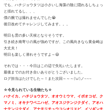
でも、ハチジョウタツは小さいし海藻の陰に隠れるしちょっ
と揺れてるし、、、
僕の腕では撮れませんでした😭
後日改めてチャレンジしてみます。。。
明日も雲の多い天候となりそうです。
引き続き南寄りの風が強めですが、この風向きなら黄金崎は
大丈夫！
明日も楽しく潜れそうですよ～😃
それでは・・・今日はこの辺で失礼いたします。
最後までのお付き合いありがとうございました。
ログ担当はたけでした～！また次回～～～('ω')ノ~~~
☆今見られている生物たち☆
ハナイカ、ハチジョウタツ、オオウミウマ、イボオコゼ、ク
マノミ、オキナワベニハゼ、アオスジテンジクダイ、アオハ
ナテンジクダイ、アナモリチュウコシオリエビ、イソギンチ