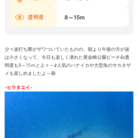
8～15
m
透明度
少々波打ち際がザワついていたものの、朝より午後の方が波
は小さくなって、今日も楽しく潜れた黄金崎公園ビーチ👍透
明度も8～15ｍと上々～♪人気のハナイカや大型魚のサカタザ
メも楽しめましたよ～😆
-ヒラタエイ-