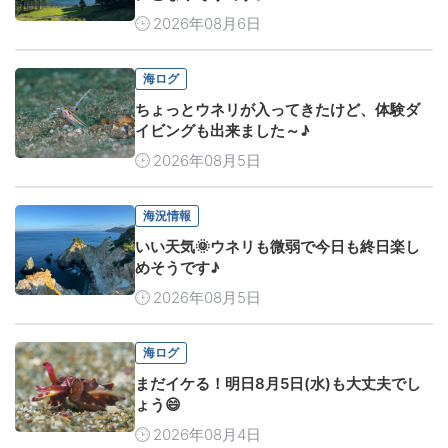
2026年08月6日
海ログ
ちょっとウネリが入ってきたけど、体験ダ
イビングも出来ました～♪
2026年08月5日
海況情報
いい天気🌞ウネリも微弱で今日も終日楽し
めそうです♪
2026年08月5日
海ログ
まだイケる！明日8月5日(水)も大丈夫でし
ょう😄
2026年08月4日