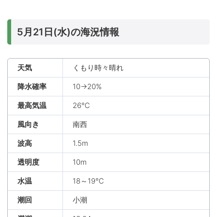
5月21日(水)の海況情報
天気
くもり時々晴れ
降水確率
10→20%
最高気温
26℃
風向き
南西
波高
1.5m
透明度
10m
水温
18～19℃
潮回
小潮