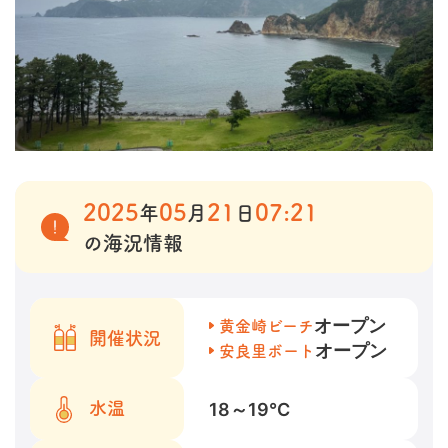
2025
05
21
07:21
年
月
日
の海況情報
オープン
黄金崎ビーチ
開催状況
オープン
安良里ボート
18～19
℃
水温