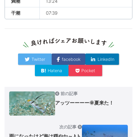
満潮
13:24
干潮
07:39
Twitter
facebook
LinkedIn
Hatena
Pocket
前の記事
アッツーーーー🌞夏来た！
次の記事
雨になったけど海は穏やか～♪ト