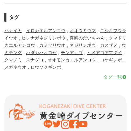
タグ
,
,
,
ハナイカ
イロカエルアンコウ
オオウミウマ
ニシキフウラ
,
,
,
イウオ
ヒレナガネジリンボウ
真鯛のだいちゃん
クマドリ
,
,
,
,
カエルアンコウ
カミソリウオ
ネジリンボウ
カスザメ
ウ
,
,
,
,
ミテング
ハダカハオコゼ
チンアナゴ
ヒメアゴアマダイ
,
,
,
,
クマノミ
スナダコ
オオモンカエルアンコウ
コケギンポ
,
メガネウオ
ロウソクギンポ
タグ一覧