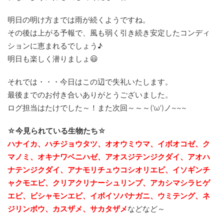
明日の明け方までは雨が続くようですね。
その後は上がる予報で、風も弱く引き続き安定したコンディ
ションに恵まれるでしょう♪
明日も楽しく潜りましょ😃
それでは・・・今日はこの辺で失礼いたします。
最後までのお付き合いありがとうございました。
ログ担当はたけでした～！また次回～～～('ω')ノ~~~
☆今見られている生物たち☆
ハナイカ、ハチジョウタツ、オオウミウマ、イボオコゼ、ク
マノミ、オキナワベニハゼ、アオスジテンジクダイ、アオハ
ナテンジクダイ、アナモリチュウコシオリエビ、イソギンチ
ャクモエビ、クリアクリナーシュリンプ、アカシマシラヒゲ
エビ、ビシャモンエビ、イボイソバナガニ、ウミテング、ネ
ジリンボウ、カスザメ、サカタザメ
などなど～