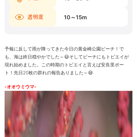
10～15
m
透明度
予報に反して雨が降ってきた今日の黄金崎公園ビーチ！で
も、海は終日穏やかでした～😃そしてビーチにもトビエイが
現れ始めました。この時期のトビエイと言えば安良里ボー
ト！先日20枚の群れの報告ありました～😆
-オオウミウマ-