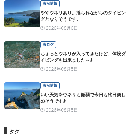
海況情報
ややウネリあり。揺られながらのダイビン
グとなりそうです。
2026年08月6日
海ログ
ちょっとウネリが入ってきたけど、体験ダ
イビングも出来ました～♪
2026年08月5日
海況情報
いい天気🌞ウネリも微弱で今日も終日楽し
めそうです♪
2026年08月5日
タグ