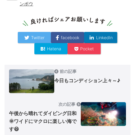
ンボウ
Twitter
facebook
LinkedIn
Hatena
Pocket
前の記事
今日もコンディション上々～♪
次の記事
午後から晴れてダイビング日和
🌞ワイドにマクロに楽しい海で
す😆