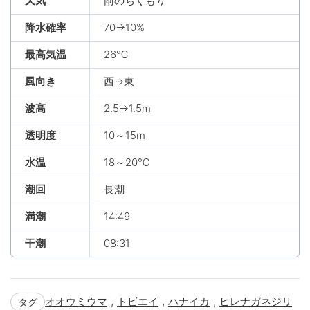
天気
雨のちくもり
降水確率
70→10%
最高気温
26℃
風向き
西→東
波高
2.5→1.5m
透明度
10～15m
水温
18～20℃
潮回
長潮
満潮
14:49
干潮
08:31
,
,
,
オオウミウマ
トビエイ
ハナイカ
ヒレナガネジリ
タグ