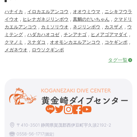
,
,
,
ハナイカ
イロカエルアンコウ
オオウミウマ
ニシキフウラ
,
,
,
イウオ
ヒレナガネジリンボウ
真鯛のだいちゃん
クマドリ
,
,
,
,
カエルアンコウ
カミソリウオ
ネジリンボウ
カスザメ
ウ
,
,
,
,
ミテング
ハダカハオコゼ
チンアナゴ
ヒメアゴアマダイ
,
,
,
,
クマノミ
スナダコ
オオモンカエルアンコウ
コケギンポ
,
メガネウオ
ロウソクギンポ
タグ一覧
〒410-3501 静岡県賀茂郡西伊豆町宇久須2192-2
0558-56-1717
[固定]