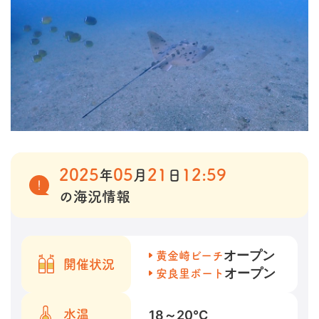
2025
05
21
12:59
年
月
日
の海況情報
オープン
黄金崎ビーチ
開催状況
オープン
安良里ボート
18～20
℃
水温