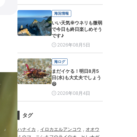
海況情報
いい天気🌞ウネリも微弱
で今日も終日楽しめそう
です♪
2026年08月5日
海ログ
まだイケる！明日8月5
日(水)も大丈夫でしょう
😄
2026年08月4日
タグ
,
,
ハナイカ
イロカエルアンコウ
オオウ
,
,
ミウマ
ニシキフウライウオ
ヒレナガ