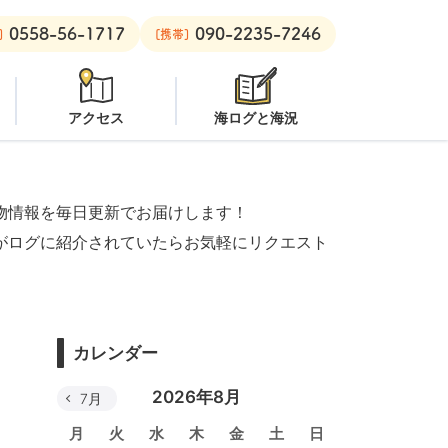
0558-56-1717
090-2235-7246
良里ボート：
オープン
黄金崎ビーチ：
オープン
安良里ボート：
]
[携帯]
アクセス
海ログと海況
物情報を毎日更新でお届けします！
がログに紹介されていたらお気軽にリクエスト
カレンダー
2026年8月
7月
月
火
水
木
金
土
日