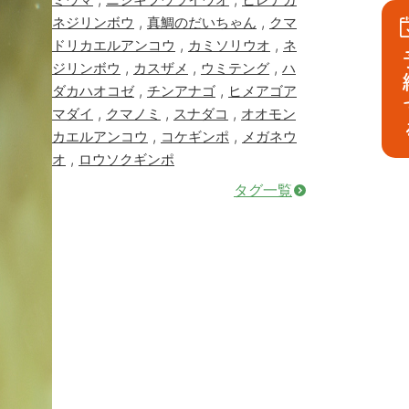
,
,
ネジリンボウ
真鯛のだいちゃん
クマ
,
,
ドリカエルアンコウ
カミソリウオ
ネ
予
,
,
,
ジリンボウ
カスザメ
ウミテング
ハ
,
,
ダカハオコゼ
チンアナゴ
ヒメアゴア
,
,
,
マダイ
クマノミ
スナダコ
オオモン
,
,
カエルアンコウ
コケギンポ
メガネウ
,
オ
ロウソクギンポ
タグ一覧