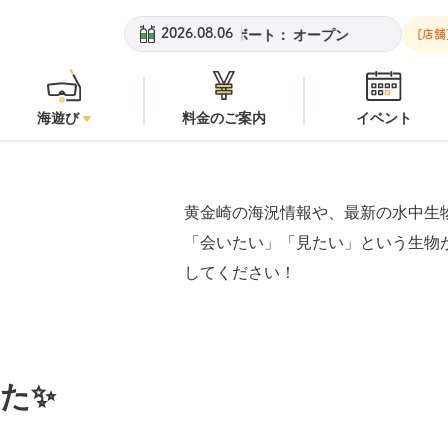
黄金崎ビーチ：
オープン
安
2026.08.06
[店舗
海遊び
料金のご案内
イベント
黄金崎の海況情報や、最新の水中生
「会いたい」「見たい」という生物
してください！
た✨