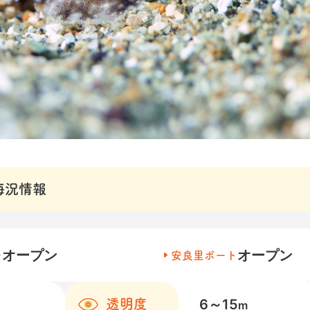
海況情報
オープン
オープン
チ
安良里ボート
6～15
透明度
m