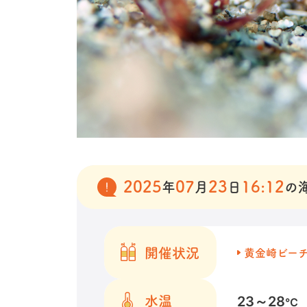
2025
07
23
16:12
年
月
日
の
開催状況
黄金崎ビー
23～28
水温
℃