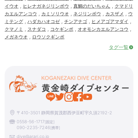
,
,
,
イウオ
ヒレナガネジリンボウ
真鯛のだいちゃん
クマドリ
,
,
,
,
カエルアンコウ
カミソリウオ
ネジリンボウ
カスザメ
ウ
,
,
,
,
ミテング
ハダカハオコゼ
チンアナゴ
ヒメアゴアマダイ
,
,
,
,
クマノミ
スナダコ
コケギンポ
オオモンカエルアンコウ
,
メガネウオ
ロウソクギンポ
タグ一覧
〒410-3501 静岡県賀茂郡西伊豆町宇久須2192-2
0558-56-1717
[固定]
090-2235-7246
[携帯]
dive@arari.co.jp