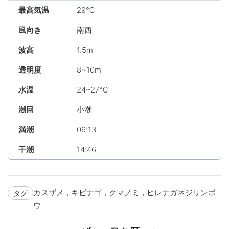
最高気温
29℃
風向き
南西
波高
1.5m
透明度
8~10m
水温
24~27℃
潮回
小潮
満潮
09:13
干潮
14:46
,
,
,
カスザメ
キビナゴ
クマノミ
ヒレナガネジリンボ
タグ
ウ