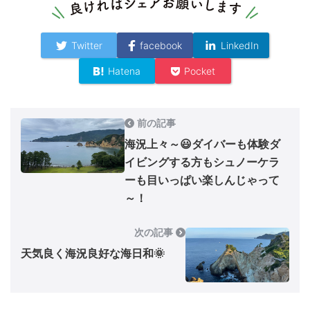
Twitter
facebook
LinkedIn
Hatena
Pocket
前の記事
海況上々～😃ダイバーも体験ダ
イビングする方もシュノーケラ
ーも目いっぱい楽しんじゃって
～！
次の記事
天気良く海況良好な海日和🌞