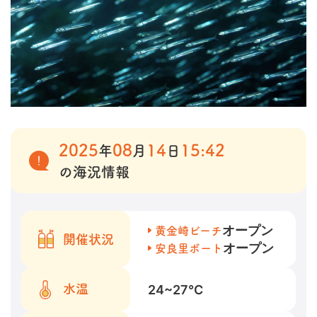
2025
08
14
15:42
年
月
日
の海況情報
オープン
黄金崎ビーチ
開催状況
オープン
安良里ボート
24~27
℃
水温