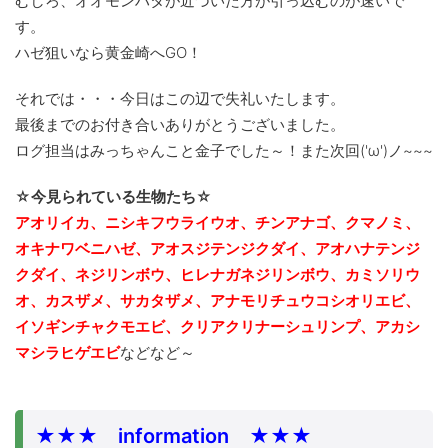
むしろ、オオモンハタが近づいた方が引っ込むのが速いで
す。
ハゼ狙いなら黄金崎へGO！
それでは・・・今日はこの辺で失礼いたします。
最後までのお付き合いありがとうございました。
ログ担当はみっちゃんこと金子でした～！また次回('ω')ノ~~~
☆今見られている生物たち☆
アオリイカ、ニシキフウライウオ、チンアナゴ、クマノミ、
オキナワベニハゼ、アオスジテンジクダイ、アオハナテンジ
クダイ、ネジリンボウ、ヒレナガネジリンボウ、カミソリウ
オ、カスザメ、サカタザメ、アナモリチュウコシオリエビ、
イソギンチャクモエビ、クリアクリナーシュリンプ、アカシ
マシラヒゲエビ
などなど～
★★★ information ★★★