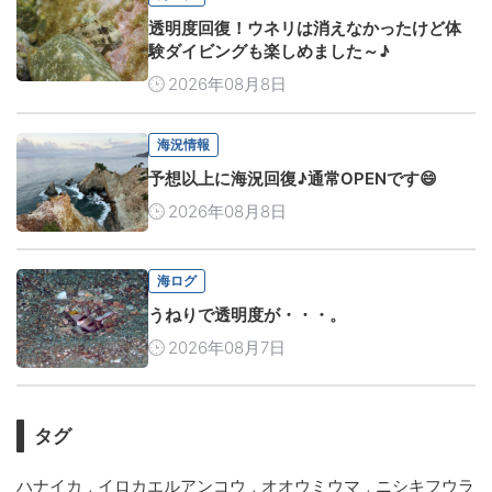
透明度回復！ウネリは消えなかったけど体
験ダイビングも楽しめました～♪
2026年08月8日
海況情報
予想以上に海況回復♪通常OPENです😄
2026年08月8日
海ログ
うねりで透明度が・・・。
2026年08月7日
タグ
,
,
,
ハナイカ
イロカエルアンコウ
オオウミウマ
ニシキフウラ