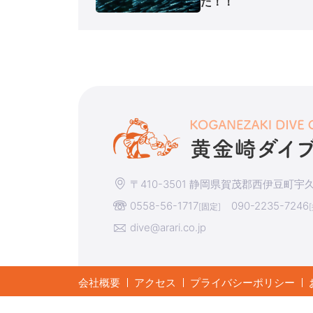
た！！
〒410-3501 静岡県賀茂郡西伊豆町宇久須
0558-56-1717
090-2235-7246
[固定]
dive@arari.co.jp
会社概要
アクセス
プライバシーポリシー