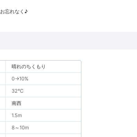
お忘れなく♪
晴れのちくもり
0→10%
32℃
南西
1.5m
8～10m