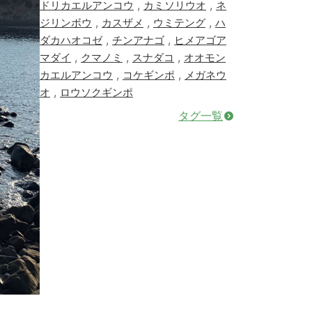
,
,
ドリカエルアンコウ
カミソリウオ
ネ
,
,
,
ジリンボウ
カスザメ
ウミテング
ハ
,
,
ダカハオコゼ
チンアナゴ
ヒメアゴア
,
,
,
マダイ
クマノミ
スナダコ
オオモン
,
,
カエルアンコウ
コケギンポ
メガネウ
,
オ
ロウソクギンポ
タグ一覧