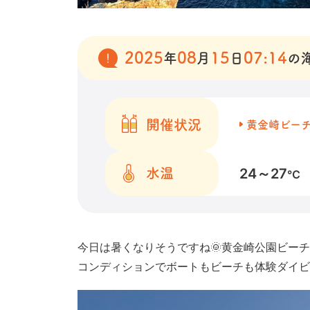
2025
08
15
07:14
年
月
日
の
開催状況
黄金崎ビー
24～27
水温
℃
今日は暑くなりそうですね🌞黄金崎公園ビー
コンディションでボートもビーチも体験ダイビ