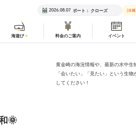
金崎ビーチ：
潜水注意
安良里ボート：
クローズ
黄金崎ビーチ：
2026.08.07
[店舗
海遊び
料金のご案内
イベント
黄金崎の海況情報や、最新の水中生
「会いたい」「見たい」という生物
してください！
🌞