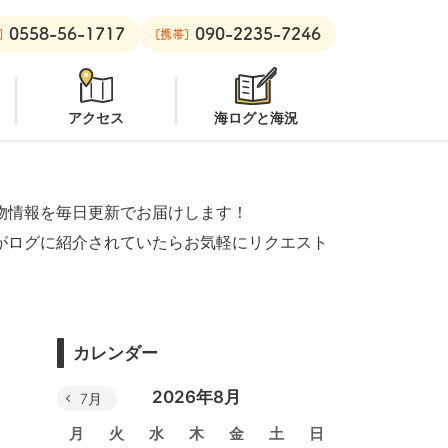
0558-56-1717
090-2235-7246
潜水注意
安良里ボート：
クローズ
]
[携帯]
アクセス
海ログと海況
物情報を毎日更新でお届けします！
がログに紹介されていたらお気軽にリクエスト
カレンダー
2026年8月
7月
月
火
水
木
金
土
日