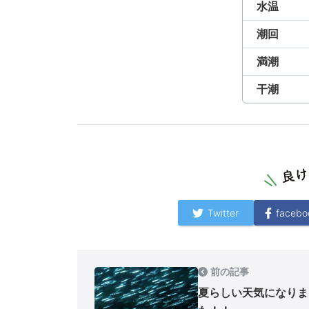
水温
潮回
満潮
干潮
Twitter
facebo
前の記事
夏らしい天気になりま