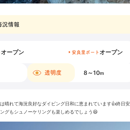
海況情報
オープン
オープン
チ
安良里ボート
8～10
透明度
m
チは晴れて海況良好なダイビング日和に恵まれています👍終日
ングもシュノーケリングも楽しめるでしょう😆