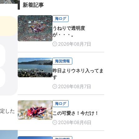
新着記事
海ログ
うねりで透明度
が・・・。
2026年08月7日
海況情報
昨日よりウネリ入ってま
す
2026年08月7日
海ログ
安定した
この可愛さ！今だけ！
2026年08月6日