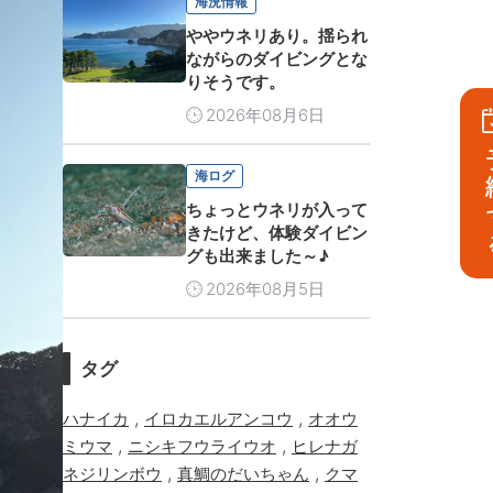
海況情報
ややウネリあり。揺られ
ながらのダイビングとな
りそうです。
2026年08月6日
予
海ログ
ちょっとウネリが入って
きたけど、体験ダイビン
グも出来ました～♪
2026年08月5日
タグ
,
,
ハナイカ
イロカエルアンコウ
オオウ
,
,
ミウマ
ニシキフウライウオ
ヒレナガ
,
,
ネジリンボウ
真鯛のだいちゃん
クマ