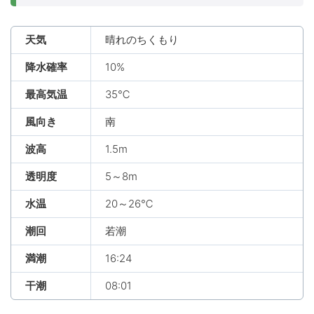
天気
晴れのちくもり
降水確率
10%
最高気温
35℃
風向き
南
波高
1.5m
透明度
5～8m
水温
20～26℃
潮回
若潮
満潮
16:24
干潮
08:01