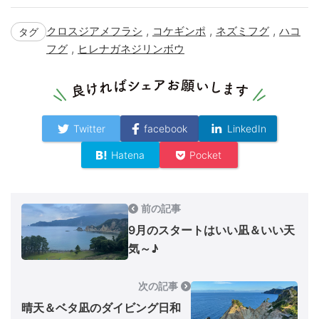
,
,
,
クロスジアメフラシ
コケギンポ
ネズミフグ
ハコ
タグ
,
フグ
ヒレナガネジリンボウ
Twitter
facebook
LinkedIn
Hatena
Pocket
前の記事
9月のスタートはいい凪＆いい天
気～♪
次の記事
晴天＆ベタ凪のダイビング日和