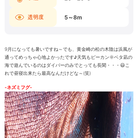
5～8
m
透明度
9月になっても暑いですね～でも、黄金崎の松の木陰は浜風が
通ってめっちゃ心地よかったです♪天気もピーカン🌞ベタ凪の
海で遊んでいるのはダイバーのみでとっても長閑・・・😃こ
れで昼寝出来たら最高なんだけどな～(笑)
-ネズミフグ-