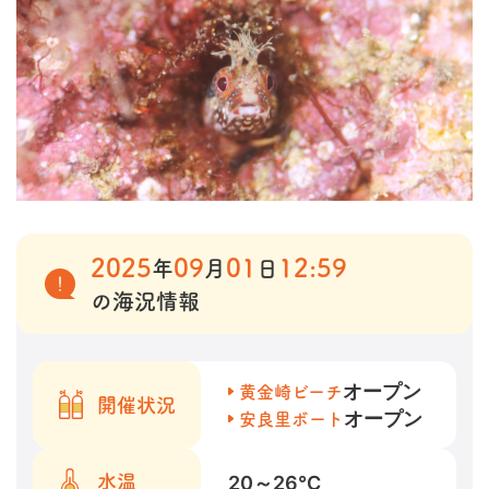
2025
09
01
12:59
年
月
日
の海況情報
オープン
黄金崎ビーチ
開催状況
オープン
安良里ボート
20～26
℃
水温