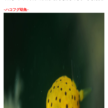
-ハコフグ幼魚-