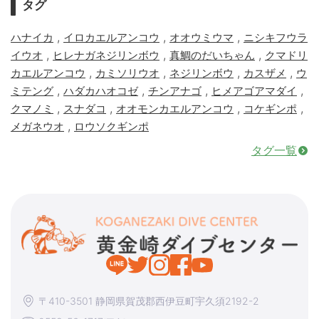
タグ
,
,
,
ハナイカ
イロカエルアンコウ
オオウミウマ
ニシキフウラ
,
,
,
イウオ
ヒレナガネジリンボウ
真鯛のだいちゃん
クマドリ
,
,
,
,
カエルアンコウ
カミソリウオ
ネジリンボウ
カスザメ
ウ
,
,
,
,
ミテング
ハダカハオコゼ
チンアナゴ
ヒメアゴアマダイ
,
,
,
,
クマノミ
スナダコ
オオモンカエルアンコウ
コケギンポ
,
メガネウオ
ロウソクギンポ
タグ一覧
〒410-3501 静岡県賀茂郡西伊豆町宇久須2192-2