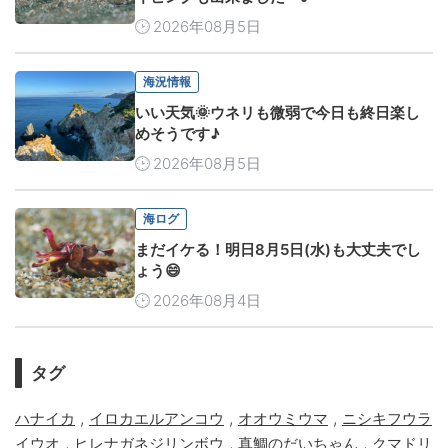
2026年08月5日
海況情報
いい天気🌞ウネリも微弱で今日も終日楽し
めそうです♪
2026年08月5日
海ログ
まだイケる！明日8月5日(水)も大丈夫でし
ょう😄
2026年08月4日
タグ
,
,
,
ハナイカ
イロカエルアンコウ
オオウミウマ
ニシキフウラ
,
,
,
イウオ
ヒレナガネジリンボウ
真鯛のだいちゃん
クマドリ