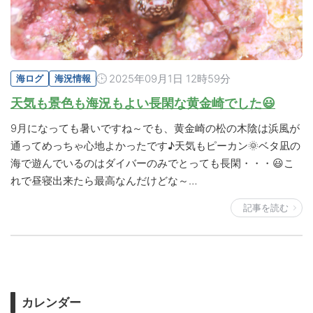
2025年09月1日 12時59分
海ログ
海況情報
天気も景色も海況もよい長閑な黄金崎でした😃
9月になっても暑いですね～でも、黄金崎の松の木陰は浜風が
通ってめっちゃ心地よかったです♪天気もピーカン🌞ベタ凪の
海で遊んでいるのはダイバーのみでとっても長閑・・・😃こ
れで昼寝出来たら最高なんだけどな～…
記事を読む
カレンダー