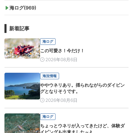
海ログ(969)
新着記事
海ログ
この可愛さ！今だけ！
2026年08月6日
海況情報
ややウネリあり。揺られながらのダイビン
グとなりそうです。
2026年08月6日
海ログ
ちょっとウネリが入ってきたけど、体験ダ
イビングも出来ました～♪