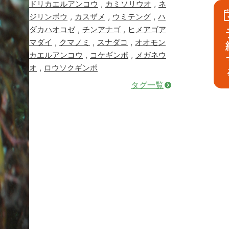
,
,
ドリカエルアンコウ
カミソリウオ
ネ
,
,
,
ジリンボウ
カスザメ
ウミテング
ハ
,
,
ダカハオコゼ
チンアナゴ
ヒメアゴア
予
,
,
,
マダイ
クマノミ
スナダコ
オオモン
,
,
カエルアンコウ
コケギンポ
メガネウ
,
オ
ロウソクギンポ
タグ一覧