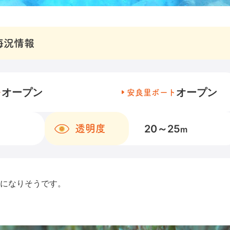
海況情報
オープン
オープン
チ
安良里ボート
20～25
透明度
m
になりそうです。