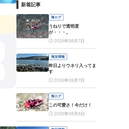
新着記事
海ログ
うねりで透明度
が・・・。
2026年08月7日
海況情報
昨日よりウネリ入ってま
す
2026年08月7日
海ログ
この可愛さ！今だけ！
2026年08月6日