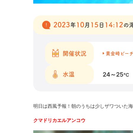
2023
10
15
14:12
年
月
日
の
開催状況
黄金崎ビー
24～25
水温
℃
明日は西風予報！朝のうちは少しザワついた海
クマドリカエルアンコウ