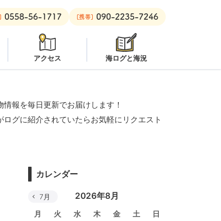
0558-56-1717
090-2235-7246
良里ボート：
クローズ
黄金崎ビーチ：
潜水注意
安良里ボート
]
[携帯]
アクセス
海ログと海況
物情報を毎日更新でお届けします！
がログに紹介されていたらお気軽にリクエスト
カレンダー
2026年8月
7月
月
火
水
木
金
土
日