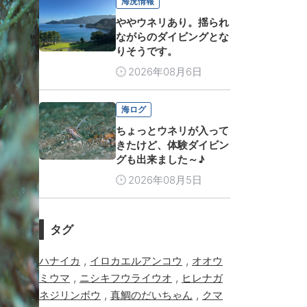
海況情報
ややウネリあり。揺られ
ながらのダイビングとな
りそうです。
2026年08月6日
海ログ
ちょっとウネリが入って
きたけど、体験ダイビン
グも出来ました～♪
2026年08月5日
タグ
,
,
ハナイカ
イロカエルアンコウ
オオウ
,
,
ミウマ
ニシキフウライウオ
ヒレナガ
,
,
ネジリンボウ
真鯛のだいちゃん
クマ