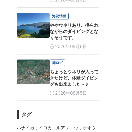
海況情報
ややウネリあり。揺られ
ながらのダイビングとな
りそうです。
2026年08月6日
海ログ
ちょっとウネリが入って
きたけど、体験ダイビン
グも出来ました～♪
2026年08月5日
タグ
,
,
ハナイカ
イロカエルアンコウ
オオウ