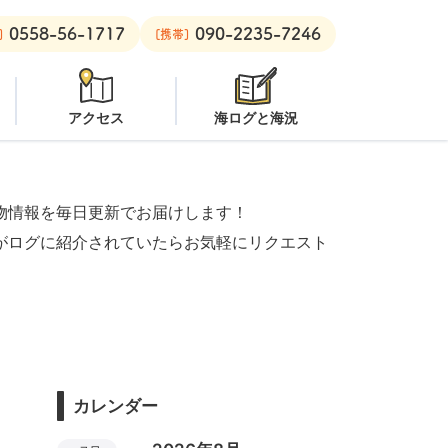
0558-56-1717
090-2235-7246
ビーチ：
潜水注意
安良里ボート：
クローズ
]
[携帯]
アクセス
海ログと海況
物情報を毎日更新でお届けします！
がログに紹介されていたらお気軽にリクエスト
カレンダー