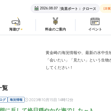
黄金崎ビーチ：
潜水注意
安良里ボート：
クローズ
黄金崎
2026.08.07
[店舗
海遊び
料金のご案内
イベント
黄金崎の海況情報や、最新の水中生
「会いたい」「見たい」という生物
してください！
一覧
2023年10月15日 14時12分
ログ
海況情報
想に反して終日穏やかな海でした～♪