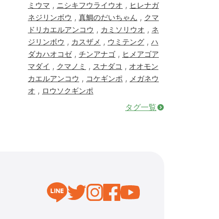
,
,
ミウマ
ニシキフウライウオ
ヒレナガ
,
,
ネジリンボウ
真鯛のだいちゃん
クマ
,
,
ドリカエルアンコウ
カミソリウオ
ネ
,
,
,
ジリンボウ
カスザメ
ウミテング
ハ
,
,
ダカハオコゼ
チンアナゴ
ヒメアゴア
,
,
,
マダイ
クマノミ
スナダコ
オオモン
,
,
カエルアンコウ
コケギンポ
メガネウ
,
オ
ロウソクギンポ
タグ一覧