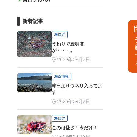
新着記事
海ログ
予
うねりで透明度
が・・・。
2026年08月7日
海況情報
昨日よりウネリ入ってま
す
2026年08月7日
海ログ
この可愛さ！今だけ！
2026年08月6日