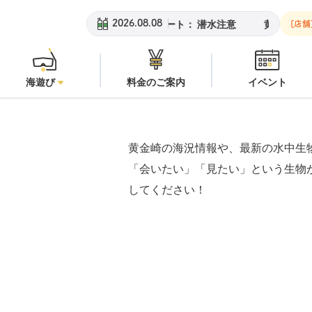
黄金崎ビーチ：
オープン
安
2026.08.08
[店舗
海遊び
料金のご案内
イベント
黄金崎の海況情報や、最新の水中生
「会いたい」「見たい」という生物
してください！