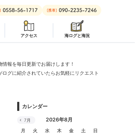
0558-56-1717
090-2235-7246
良里ボート：
潜水注意
黄金崎ビーチ：
オープン
安良里ボート：
]
[携帯]
アクセス
海ログと海況
物情報を毎日更新でお届けします！
がログに紹介されていたらお気軽にリクエスト
カレンダー
2026年8月
7月
月
火
水
木
金
土
日