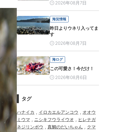
2026年08月7日
海況情報
昨日よりウネリ入ってま
す
2026年08月7日
海ログ
この可愛さ！今だけ！
2026年08月6日
タグ
,
,
ハナイカ
イロカエルアンコウ
オオウ
,
,
ミウマ
ニシキフウライウオ
ヒレナガ
,
,
ネジリンボウ
真鯛のだいちゃん
クマ