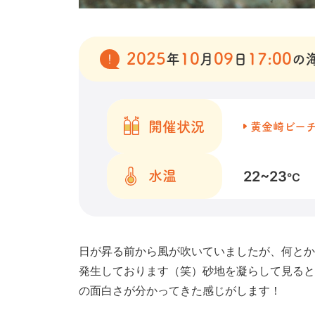
2025
10
09
17:00
年
月
日
の
開催状況
黄金崎ビー
22~23
水温
℃
日が昇る前から風が吹いていましたが、何とか
発生しております（笑）砂地を凝らして見ると
の面白さが分かってきた感じがします！