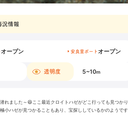
海況情報
オープン
オープン
チ
安良里ボート
5~10
透明度
m
潜れました～😆ここ最近クロイトハゼがどこ行っても見つか
極小ハゼが見つかることもあり、宝探ししているかのようです