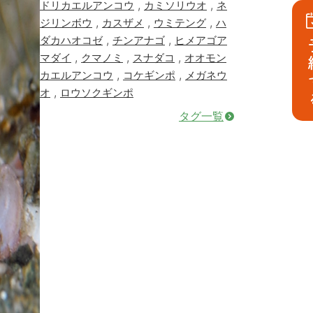
,
,
ドリカエルアンコウ
カミソリウオ
ネ
,
,
,
ジリンボウ
カスザメ
ウミテング
ハ
,
,
ダカハオコゼ
チンアナゴ
ヒメアゴア
予
,
,
,
マダイ
クマノミ
スナダコ
オオモン
,
,
カエルアンコウ
コケギンポ
メガネウ
,
オ
ロウソクギンポ
タグ一覧