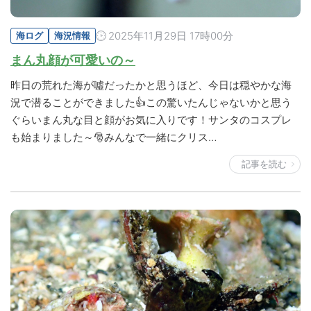
2025年11月29日 17時00分
海ログ
海況情報
まん丸顔が可愛いの～
昨日の荒れた海が噓だったかと思うほど、今日は穏やかな海
況で潜ることができました👍この驚いたんじゃないかと思う
ぐらいまん丸な目と顔がお気に入りです！サンタのコスプレ
も始まりました～🎅みんなで一緒にクリス…
記事を読む