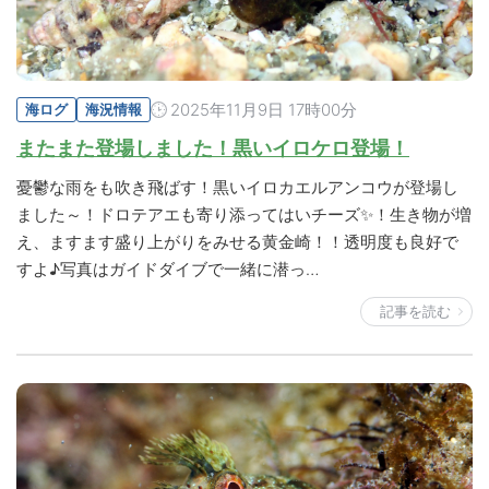
2025年11月9日 17時00分
海ログ
海況情報
またまた登場しました！黒いイロケロ登場！
憂鬱な雨をも吹き飛ばす！黒いイロカエルアンコウが登場し
ました～！ドロテアエも寄り添ってはいチーズ✨！生き物が増
え、ますます盛り上がりをみせる黄金崎！！透明度も良好で
すよ♪写真はガイドダイブで一緒に潜っ…
記事を読む