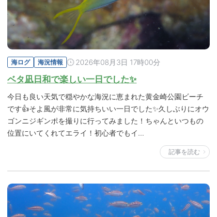
2026年08月3日 17時00分
海ログ
海況情報
ベタ凪日和で楽しい一日でした✨
今日も良い天気で穏やかな海況に恵まれた黄金崎公園ビーチ
です👍そよ風が非常に気持ちいい一日でした✨久しぶりにオウ
ゴンニジギンポを撮りに行ってみました！ちゃんといつもの
位置にいてくれてエライ！初心者でもイ…
記事を読む