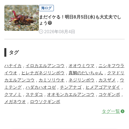
海ログ
まだイケる！明日8月5日(水)も大丈夫でし
ょう😄
2026年08月4日
タグ
,
,
,
ハナイカ
イロカエルアンコウ
オオウミウマ
ニシキフウラ
,
,
,
イウオ
ヒレナガネジリンボウ
真鯛のだいちゃん
クマドリ
,
,
,
,
カエルアンコウ
カミソリウオ
ネジリンボウ
カスザメ
ウ
,
,
,
,
ミテング
ハダカハオコゼ
チンアナゴ
ヒメアゴアマダイ
,
,
,
,
クマノミ
スナダコ
オオモンカエルアンコウ
コケギンポ
,
メガネウオ
ロウソクギンポ
タグ一覧