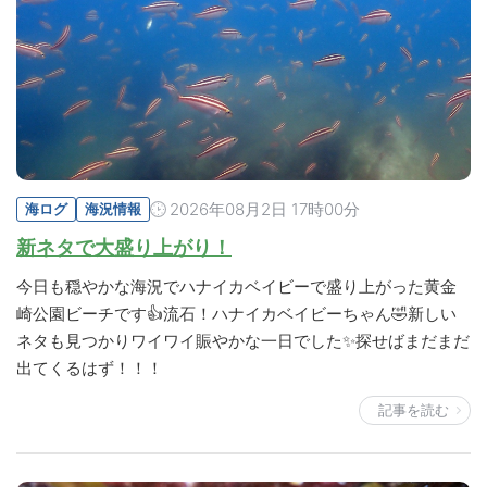
2026年08月2日 17時00分
海ログ
海況情報
新ネタで大盛り上がり！
今日も穏やかな海況でハナイカベイビーで盛り上がった黄金
崎公園ビーチです👍流石！ハナイカベイビーちゃん🤣新しい
ネタも見つかりワイワイ賑やかな一日でした✨探せばまだまだ
出てくるはず！！！
記事を読む