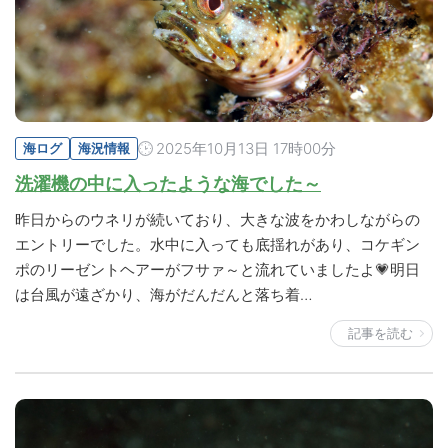
2025年10月13日 17時00分
海ログ
海況情報
洗濯機の中に入ったような海でした～
昨日からのウネリが続いており、大きな波をかわしながらの
エントリーでした。水中に入っても底揺れがあり、コケギン
ポのリーゼントヘアーがフサァ～と流れていましたよ💗明日
は台風が遠ざかり、海がだんだんと落ち着…
記事を読む