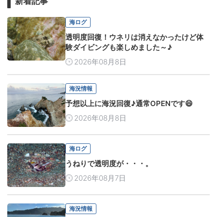
新着記事
海ログ
透明度回復！ウネリは消えなかったけど体
験ダイビングも楽しめました～♪
2026年08月8日
海況情報
予想以上に海況回復♪通常OPENです😄
2026年08月8日
海ログ
うねりで透明度が・・・。
2026年08月7日
海況情報