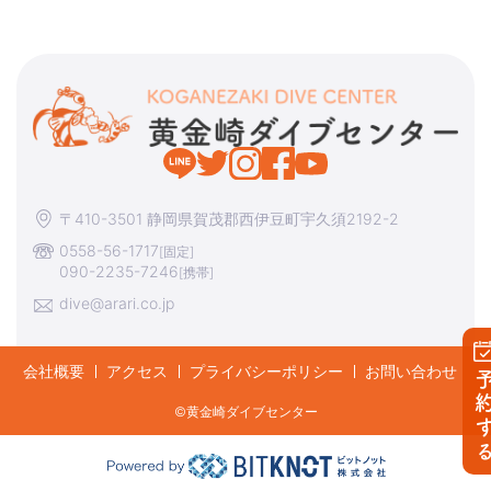
〒410-3501 静岡県賀茂郡西伊豆町宇久須2192-2
0558-56-1717
[固定]
090-2235-7246
[携帯]
dive@arari.co.jp
会社概要
アクセス
プライバシーポリシー
お問い合わせ
予約す
©︎黄金崎ダイブセンター