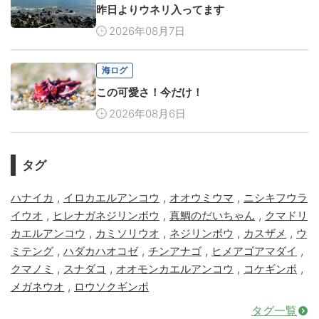
昨日よりウネリ入ってます
2026年08月7日
海ログ
この可愛さ！今だけ！
2026年08月6日
タグ
,
,
,
ハナイカ
イロカエルアンコウ
オオウミウマ
ニシキフウラ
,
,
,
イウオ
ヒレナガネジリンボウ
真鯛のだいちゃん
クマドリ
,
,
,
,
カエルアンコウ
カミソリウオ
ネジリンボウ
カスザメ
ウ
,
,
,
,
ミテング
ハダカハオコゼ
チンアナゴ
ヒメアゴアマダイ
,
,
,
,
クマノミ
スナダコ
オオモンカエルアンコウ
コケギンポ
,
メガネウオ
ロウソクギンポ
タグ一覧