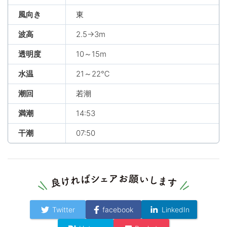
風向き
東
波高
2.5→3m
透明度
10～15m
水温
21～22℃
潮回
若潮
満潮
14:53
干潮
07:50
Twitter
facebook
LinkedIn