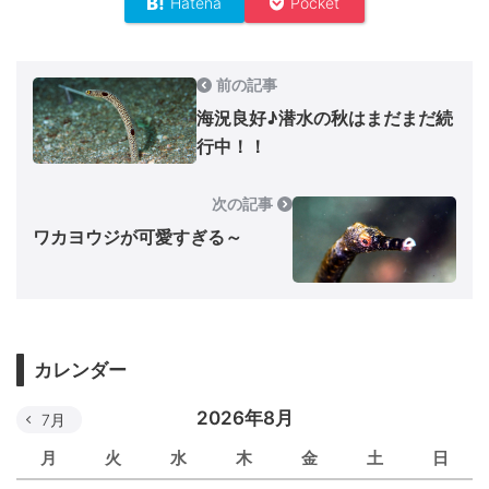
Hatena
Pocket
前の記事
海況良好♪潜水の秋はまだまだ続
行中！！
次の記事
ワカヨウジが可愛すぎる～
カレンダー
2026年8月
7月
月
火
水
木
金
土
日