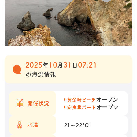
2025
10
31
07:21
年
月
日
の海況情報
オープン
黄金崎ビーチ
開催状況
オープン
安良里ボート
21～22
℃
水温