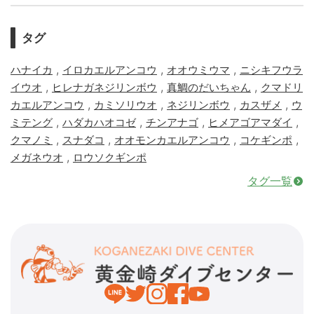
タグ
,
,
,
ハナイカ
イロカエルアンコウ
オオウミウマ
ニシキフウラ
,
,
,
イウオ
ヒレナガネジリンボウ
真鯛のだいちゃん
クマドリ
,
,
,
,
カエルアンコウ
カミソリウオ
ネジリンボウ
カスザメ
ウ
,
,
,
,
ミテング
ハダカハオコゼ
チンアナゴ
ヒメアゴアマダイ
,
,
,
,
クマノミ
スナダコ
オオモンカエルアンコウ
コケギンポ
,
メガネウオ
ロウソクギンポ
タグ一覧