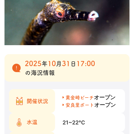
2025
10
31
17:00
年
月
日
の海況情報
オープン
黄金崎ビーチ
開催状況
オープン
安良里ボート
21~22
℃
水温