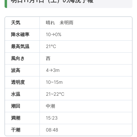
明日11月1日（土）の海況予報
天気
晴れ 未明雨
降水確率
10→0%
最高気温
21℃
風向き
西
波高
4→3m
透明度
10~15m
水温
21~22℃
潮回
中潮
満潮
15:23
干潮
08:48