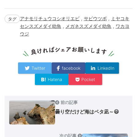
,
,
アナモリチュウコシオリエビ
サビウツボ
ミヤコキ
タグ
,
,
センスズメダイ幼魚
メガネスズメダイ幼魚
ワカヨ
ウジ
Twitter
facebook
LinkedIn
Hatena
Pocket
前の記事
曇り空だけど海はベタ凪～😃
次の記事