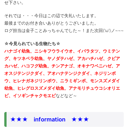
せ下さい。
それでは・・・今日はこの辺で失礼いたします。
最後までのお付き合いありがとうございました。
ログ担当は金子ことみっちゃんでした～！また次回('ω')ノ~~~
☆今見られている生物たち☆
ハナゴイ幼魚、ニシキフウライウオ、イバラタツ、ウミテン
グ、キツネベラ幼魚、ヤノダテハゼ、アカハチハゼ、クビア
カハゼ、ハコフグ幼魚、チンアナゴ、
オキナワベニハゼ、ア
オスジテンジクダイ、アオハナテンジクダイ、ネジリンボ
ウ、ヒレナガネジリンボウ、ニラミギンポ、モンスズメダイ
幼魚、ヒレグロスズメダイ幼魚、アナモリチュウコシオリエ
ビ、イソギンチャクモエビ
などなど～
★★★ information ★★★