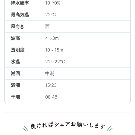
降水確率
10→0%
最高気温
22℃
風向き
西
波高
4→3m
透明度
10～15m
水温
21～22℃
潮回
中潮
満潮
15:23
干潮
08:48