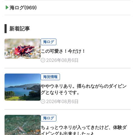
海ログ(969)
新着記事
海ログ
この可愛さ！今だけ！
2026年08月6日
海況情報
ややウネリあり。揺られながらのダイビン
グとなりそうです。
2026年08月6日
海ログ
ちょっとウネリが入ってきたけど、体験ダ
イビングも出来ました～♪