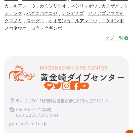
,
,
,
,
カエルアンコウ
カミソリウオ
ネジリンボウ
カスザメ
ウ
,
,
,
,
ミテング
ハダカハオコゼ
チンアナゴ
ヒメアゴアマダイ
,
,
,
,
クマノミ
スナダコ
オオモンカエルアンコウ
コケギンポ
,
メガネウオ
ロウソクギンポ
タグ一覧
〒410-3501 静岡県賀茂郡西伊豆町宇久須2192-2
0558-56-1717
[固定]
090-2235-7246
[携帯]
dive@arari.co.jp