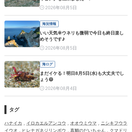
2026年08月5日
海況情報
いい天気🌞ウネリも微弱で今日も終日楽し
めそうです♪
2026年08月5日
海ログ
まだイケる！明日8月5日(水)も大丈夫でし
ょう😄
2026年08月4日
タグ
,
,
,
ハナイカ
イロカエルアンコウ
オオウミウマ
ニシキフウラ
,
,
,
イウオ
ヒレナガネジリンボウ
真鯛のだいちゃん
クマドリ