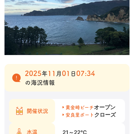
2025
11
01
07:34
年
月
日
の海況情報
オープン
黄金崎ビーチ
開催状況
クローズ
安良里ボート
21～22
℃
水温