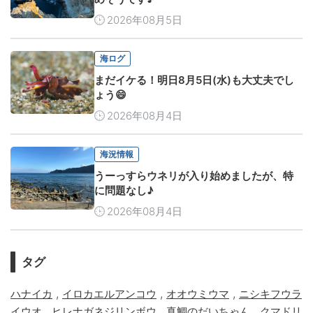
2026年08月5日
海ログ
まだイケる！明日8月5日(水)も大丈夫でし
ょう😄
2026年08月4日
海況情報
うーっすらウネリが入り始めましたが、特
に問題なし♪
2026年08月4日
タグ
,
,
,
ハナイカ
イロカエルアンコウ
オオウミウマ
ニシキフウラ
,
,
,
イウオ
ヒレナガネジリンボウ
真鯛のだいちゃん
クマドリ