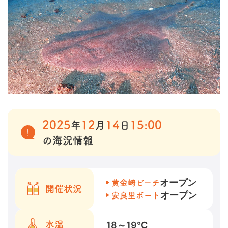
2025
12
14
15:00
年
月
日
の海況情報
オープン
黄金崎ビーチ
開催状況
オープン
安良里ボート
18～19
℃
水温