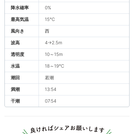
降水確率
0%
最高気温
15℃
風向き
西
波高
4→2.5m
透明度
10～15m
水温
18～19℃
潮回
若潮
満潮
13:54
干潮
07:54