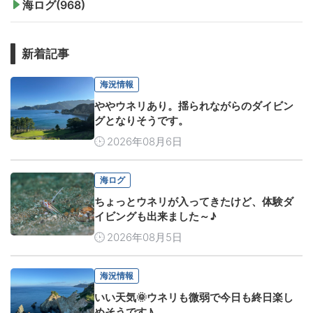
海ログ(968)
新着記事
海況情報
ややウネリあり。揺られながらのダイビン
グとなりそうです。
2026年08月6日
海ログ
ちょっとウネリが入ってきたけど、体験ダ
イビングも出来ました～♪
2026年08月5日
海況情報
いい天気🌞ウネリも微弱で今日も終日楽し
めそうです♪