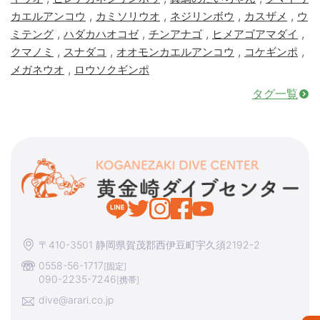
,
,
,
,
カエルアンコウ
カミソリウオ
ネジリンボウ
カスザメ
ウ
,
,
,
,
ミテング
ハダカハオコゼ
チンアナゴ
ヒメアゴアマダイ
,
,
,
,
クマノミ
スナダコ
オオモンカエルアンコウ
コケギンポ
,
メガネウオ
ロウソクギンポ
タグ一覧
〒410-3501 静岡県賀茂郡西伊豆町宇久須2192-2
0558-56-1717
[固定]
090-2235-7246
[携帯]
dive@arari.co.jp