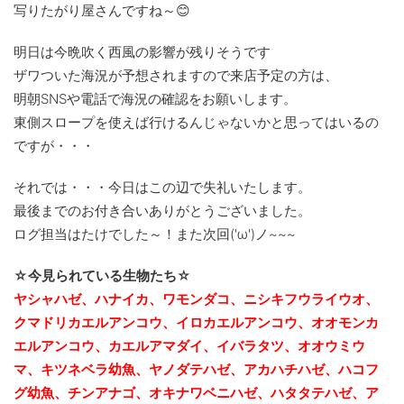
写りたがり屋さんですね～😊
明日は今晩吹く西風の影響が残りそうです
ザワついた海況が予想されますので来店予定の方は、
明朝SNSや電話で海況の確認をお願いします。
東側スロープを使えば行けるんじゃないかと思ってはいるの
ですが・・・
それでは・・・今日はこの辺で失礼いたします。
最後までのお付き合いありがとうございました。
ログ担当はたけでした～！また次回('ω')ノ~~~
☆今見られている生物たち☆
ヤシャハゼ、ハナイカ、ワモンダコ、ニシキフウライウオ、
クマドリカエルアンコウ、イロカエルアンコウ、オオモンカ
エルアンコウ、カエルアマダイ、イバラタツ、オオウミウ
マ、キツネベラ幼魚、ヤノダテハゼ、アカハチハゼ、ハコフ
グ幼魚、チンアナゴ、
オキナワベニハゼ、ハタタテハゼ、ア