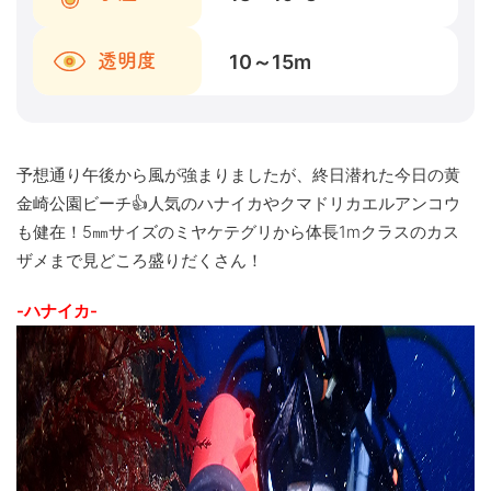
10～15
m
透明度
予想通り午後から風が強まりましたが、終日潜れた今日の黄
金崎公園ビーチ👍人気のハナイカやクマドリカエルアンコウ
も健在！5㎜サイズのミヤケテグリから体長1mクラスのカス
ザメまで見どころ盛りだくさん！
-ハナイカ-