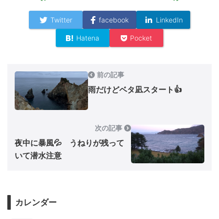
Twitter
facebook
LinkedIn
Hatena
Pocket
前の記事
雨だけどベタ凪スタート👍
次の記事
夜中に暴風💦 うねりが残って
いて潜水注意
カレンダー