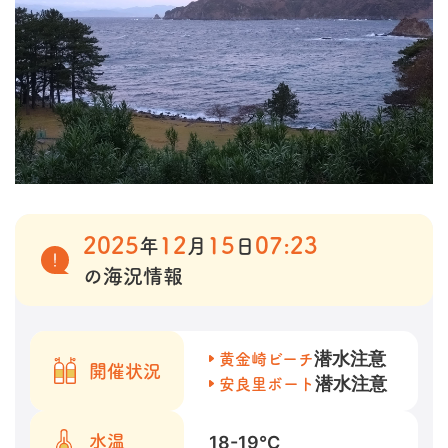
2025
12
15
07:23
年
月
日
の海況情報
潜水注意
黄金崎ビーチ
開催状況
潜水注意
安良里ボート
18-19
℃
水温