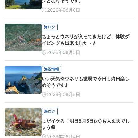
グとなりそうです。
2026年08月6日
海ログ
ちょっとウネリが入ってきたけど、体験ダ
イビングも出来ました～♪
2026年08月5日
海況情報
いい天気🌞ウネリも微弱で今日も終日楽し
めそうです♪
2026年08月5日
海ログ
まだイケる！明日8月5日(水)も大丈夫でし
ょう😄
2026年08月4日