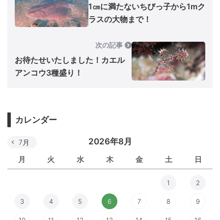
1㎝に満たないちびっ子から1mク
ラスの大物まで！
次の記事
お待たせいたしました！カエル
アンコウ3種盛り！
カレンダー
2026年8月
7月
月
火
水
木
金
土
日
1
2
3
4
5
6
7
8
9
10
11
12
13
14
15
16