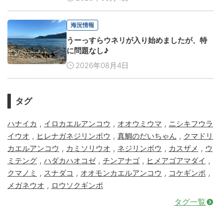
海況情報
うーっすらウネリが入り始めましたが、特
に問題なし♪
2026年08月4日
タグ
,
,
,
ハナイカ
イロカエルアンコウ
オオウミウマ
ニシキフウラ
,
,
,
イウオ
ヒレナガネジリンボウ
真鯛のだいちゃん
クマドリ
,
,
,
,
カエルアンコウ
カミソリウオ
ネジリンボウ
カスザメ
ウ
,
,
,
,
ミテング
ハダカハオコゼ
チンアナゴ
ヒメアゴアマダイ
,
,
,
,
クマノミ
スナダコ
オオモンカエルアンコウ
コケギンポ
,
メガネウオ
ロウソクギンポ
タグ一覧