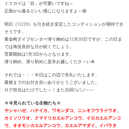
ミスガイは「目」が可愛いですね～
正面から撮るといい感じになりますよ～😄
明日（12/29）も引き続き安定したコンディションが期待でき
そうです。
黄金崎ダイブセンター潜り納めは12月30日ですが、この日ま
では海況良好な日が続くでしょう。
営業開始は1月3日からとなります。
潜り納め、潜り初めに是非お越しくださ～い🎍
それでは・・・今日はこの辺で失礼いたします。
最後までのお付き合いありがとうございました。
ログ担当はたけでした～！また次回('ω')ノ~~~
☆今見られている生物たち☆
ヤシャハゼ、ハナイカ、ワモンダコ、ニシキフウライウオ、
カミソリウオ、クマドリカエルアンコウ、イロカエルアンコ
ウ、オオモンカエルアンコウ、カエルアマダイ、イバラタ