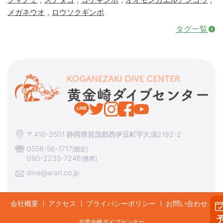
,
メガネウオ
ロウソクギンポ
タグ一覧
〒410-3501 静岡県賀茂郡西伊豆町宇久須2192-2
0558-56-1717
[固定]
090-2235-7246
[携帯]
dive@arari.co.jp
会社概要
アクセス
プライバシーポリシー
お問い合わせ
©︎黄金崎ダイブセンター