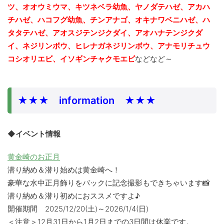
ツ、オオウミウマ、キツネベラ幼魚、ヤノダテハゼ、アカハ
チハゼ、ハコフグ幼魚、チンアナゴ、
オキナワベニハゼ、ハ
タタテハゼ、アオスジテンジクダイ、アオハナテンジクダ
イ、ネジリンボウ、ヒレナガネジリンボウ、アナモリチュウ
コシオリエビ、イソギンチャクモエビ
などなど～
★★★ information ★★★
◆イベント情報
黄金崎のお正月
潜り納め＆潜り始めは黄金崎へ！
豪華な水中正月飾りをバックに記念撮影もできちゃいます📸
潜り納め＆潜り初めにおススメですよ♪
開催期間 2025/12/20(土)～2026/1/4(日)
＜注意＞12月31日から1月2日までの3日間は休業です。