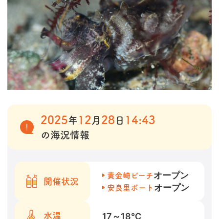
2025
12
28
14:43
年
月
日
の海況情報
オープン
黄金崎ビーチ
開催状況
オープン
安良里ボート
17～18
℃
水温