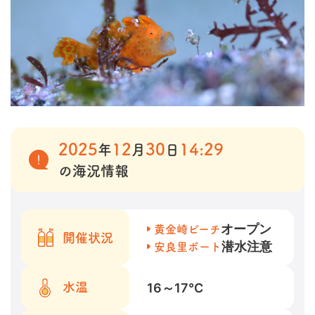
2025
12
30
14:29
年
月
日
の海況情報
オープン
黄金崎ビーチ
開催状況
潜水注意
安良里ボート
16～17
℃
水温