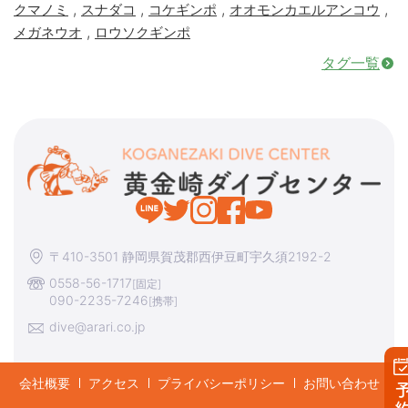
,
,
,
,
クマノミ
スナダコ
コケギンポ
オオモンカエルアンコウ
,
メガネウオ
ロウソクギンポ
タグ一覧
〒410-3501 静岡県賀茂郡西伊豆町宇久須2192-2
0558-56-1717
[固定]
090-2235-7246
[携帯]
dive@arari.co.jp
会社概要
アクセス
プライバシーポリシー
お問い合わせ