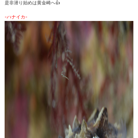
是非潜り始めは黄金崎へ👍
-ハナイカ-