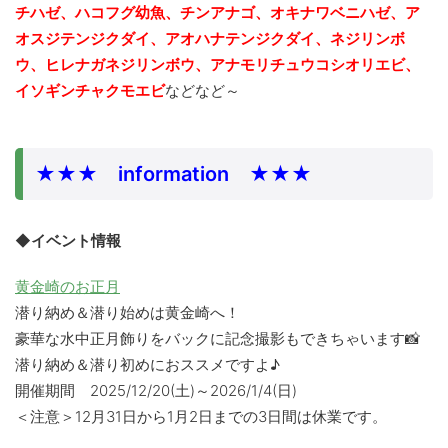
チハゼ、ハコフグ幼魚、チンアナゴ、
オキナワベニハゼ、ア
オスジテンジクダイ、アオハナテンジクダイ、ネジリンボ
ウ、ヒレナガネジリンボウ、アナモリチュウコシオリエビ、
イソギンチャクモエビ
などなど～
★★★ information ★★★
◆イベント情報
黄金崎のお正月
潜り納め＆潜り始めは黄金崎へ！
豪華な水中正月飾りをバックに記念撮影もできちゃいます📸
潜り納め＆潜り初めにおススメですよ♪
開催期間 2025/12/20(土)～2026/1/4(日)
＜注意＞12月31日から1月2日までの3日間は休業です。