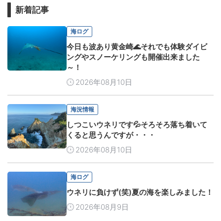
新着記事
海ログ
今日も波あり黄金崎🌊それでも体験ダイビ
ングやスノーケリングも開催出来ました
～！
2026年08月10日
海況情報
しつこいウネリです💦そろそろ落ち着いて
くると思うんですが・・・
2026年08月10日
海ログ
ウネリに負けず(笑)夏の海を楽しみました！
2026年08月9日