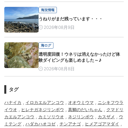
海況情報
うねりがまだ残っています・・・
2026年08月9日
海ログ
透明度回復！ウネリは消えなかったけど体
験ダイビングも楽しめました～♪
2026年08月8日
タグ
,
,
,
ハナイカ
イロカエルアンコウ
オオウミウマ
ニシキフウラ
,
,
,
イウオ
ヒレナガネジリンボウ
真鯛のだいちゃん
クマドリ
,
,
,
,
カエルアンコウ
カミソリウオ
ネジリンボウ
カスザメ
ウ
,
,
,
,
ミテング
ハダカハオコゼ
チンアナゴ
ヒメアゴアマダイ