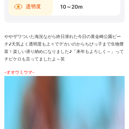
10～20
m
透明度
ややザワついた海況ながら終日潜れた今日の黄金崎公園ビー
チ♪天気よく透明度も上々でデカいのからちびっ子まで生物豊
富！楽しい潜り納めになりました♪「来年もよろしく～」って
チビケロも言ってましたよ～笑
-オオウミウマ-