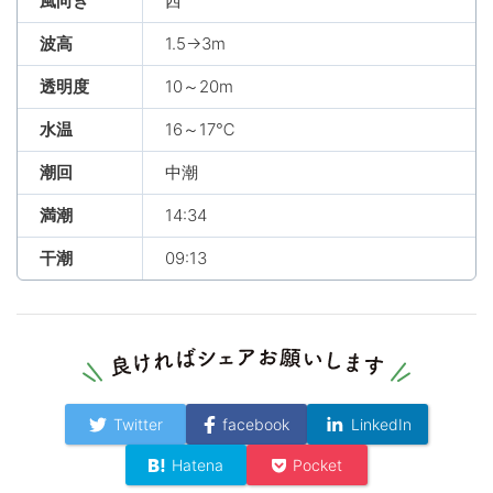
風向き
西
波高
1.5→3m
透明度
10～20m
水温
16～17℃
潮回
中潮
満潮
14:34
干潮
09:13
Twitter
facebook
LinkedIn
Hatena
Pocket