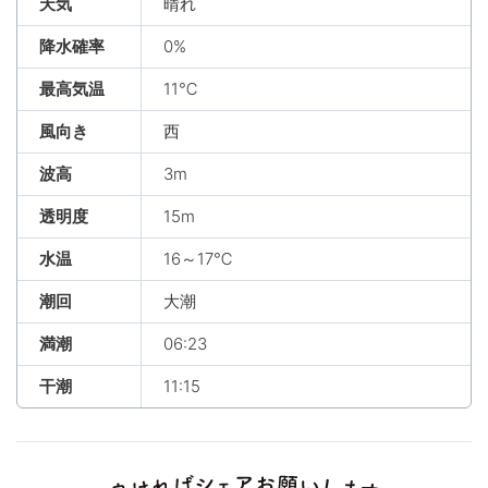
天気
晴れ
降水確率
0%
最高気温
11℃
風向き
西
波高
3m
透明度
15m
水温
16～17℃
潮回
大潮
満潮
06:23
干潮
11:15