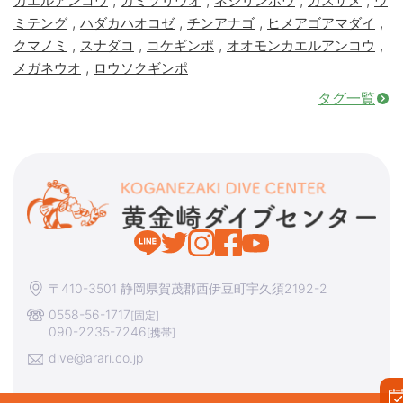
カエルアンコウ
カミソリウオ
ネジリンボウ
カスザメ
ウ
,
,
,
,
ミテング
ハダカハオコゼ
チンアナゴ
ヒメアゴアマダイ
,
,
,
,
クマノミ
スナダコ
コケギンポ
オオモンカエルアンコウ
,
メガネウオ
ロウソクギンポ
タグ一覧
〒410-3501 静岡県賀茂郡西伊豆町宇久須2192-2
0558-56-1717
[固定]
090-2235-7246
[携帯]
dive@arari.co.jp