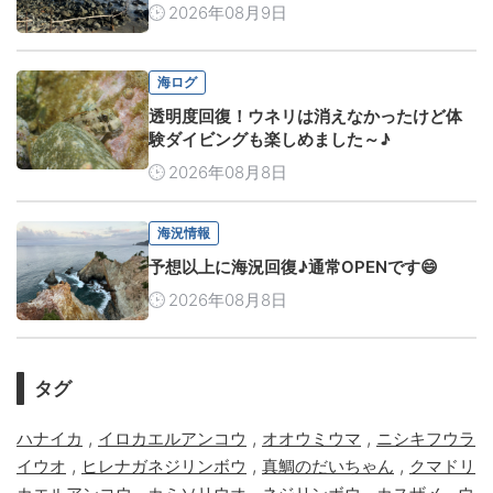
2026年08月9日
海ログ
透明度回復！ウネリは消えなかったけど体
験ダイビングも楽しめました～♪
2026年08月8日
海況情報
予想以上に海況回復♪通常OPENです😄
2026年08月8日
タグ
,
,
,
ハナイカ
イロカエルアンコウ
オオウミウマ
ニシキフウラ
,
,
,
イウオ
ヒレナガネジリンボウ
真鯛のだいちゃん
クマドリ
,
,
,
,