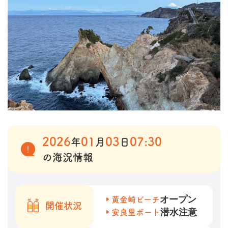
2026
01
03
07:30
年
月
日
の海況情報
オープン
黄金崎ビーチ
開催状況
潜水注意
安良里ボート