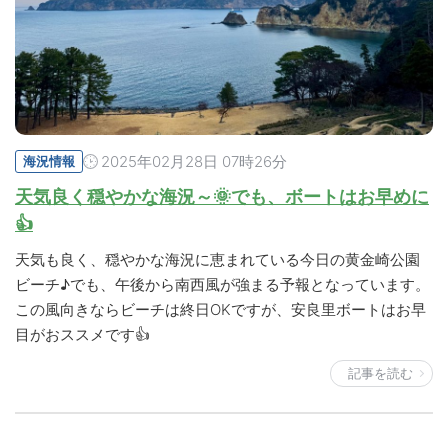
2025年02月28日 07時26分
海況情報
天気良く穏やかな海況～🌞でも、ボートはお早めに
👍
天気も良く、穏やかな海況に恵まれている今日の黄金崎公園
ビーチ♪でも、午後から南西風が強まる予報となっています。
この風向きならビーチは終日OKですが、安良里ボートはお早
目がおススメです👍
記事を読む