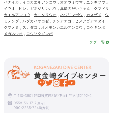
,
,
,
ハナイカ
イロカエルアンコウ
オオウミウマ
ニシキフウラ
,
,
,
イウオ
ヒレナガネジリンボウ
真鯛のだいちゃん
クマドリ
,
,
,
,
カエルアンコウ
カミソリウオ
ネジリンボウ
カスザメ
ウ
,
,
,
,
ミテング
ハダカハオコゼ
チンアナゴ
ヒメアゴアマダイ
,
,
,
,
クマノミ
スナダコ
オオモンカエルアンコウ
コケギンポ
,
メガネウオ
ロウソクギンポ
タグ一覧
〒410-3501 静岡県賀茂郡西伊豆町宇久須2192-2
0558-56-1717
[固定]
090-2235-7246
[携帯]