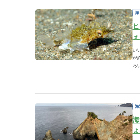
海
ヒ
ぇ
い
が
ろ
海
海
ょ