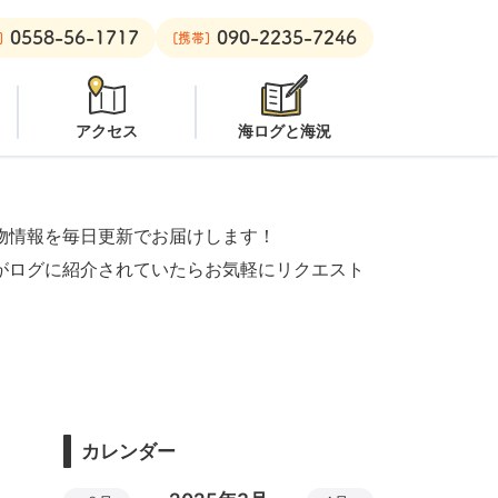
0558-56-1717
090-2235-7246
：
オープン
安良里ボート：
オープン
]
[携帯]
アクセス
海ログと海況
物情報を毎日更新でお届けします！
がログに紹介されていたらお気軽にリクエスト
カレンダー