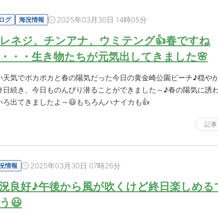
2025年03月30日 14時05分
ログ
海況情報
レネジ、チンアナ、ウミテング👍春ですね
・・・生き物たちが元気出してきました🌸
い天気でポカポカと春の陽気だった今日の黄金崎公園ビーチ♪穏や
終日続き、今日ものんびり潜ることができました～♪春の陽気に誘
いろ出てきましたよ～😃もちろんハナイカも👍
記事
2025年03月30日 07時26分
況情報
況良好♪午後から風が吹くけど終日楽しめる
う😃