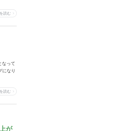
を読む
となって
グになり
を読む
上が