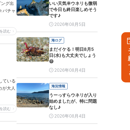
ビング出
いい天気🌞ウネリも微弱
で今日も終日楽しめそう
々パチャ
です♪
2026年08月5日
を読む
海ログ
まだイケる！明日8月5
予
日(水)も大丈夫でしょう
😄
2026年08月4日
している
海況情報
カが大人
うーっすらウネリが入り
始めましたが、特に問題
なし♪
を読む
2026年08月4日