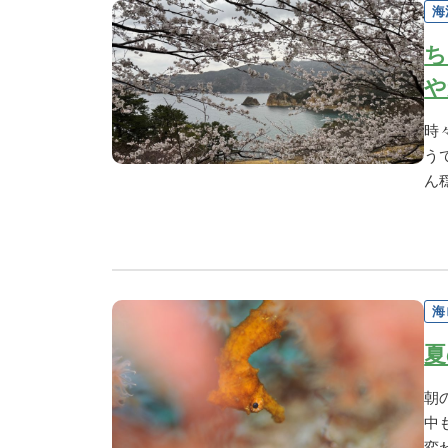
海
ち
や
時
う
ん
海
夏
朝
中
変