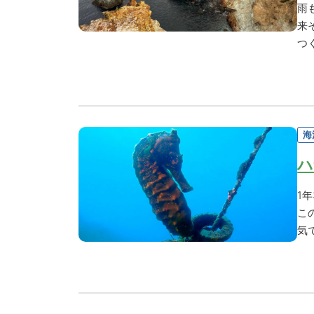
雨
来
つ
海
ハ
1
こ
気