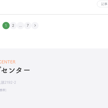
記事
1
2
…
7
2192-2
[携帯]