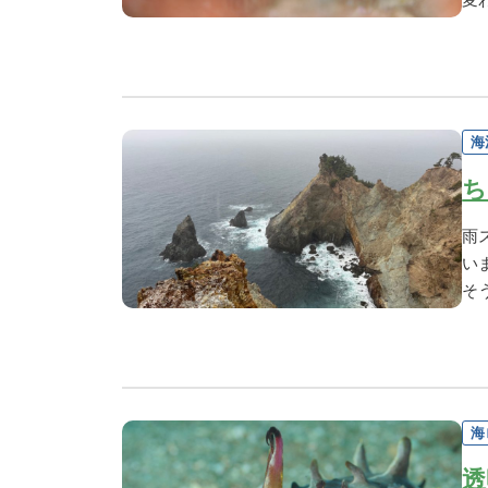
海
ち
雨
い
そ
海
透