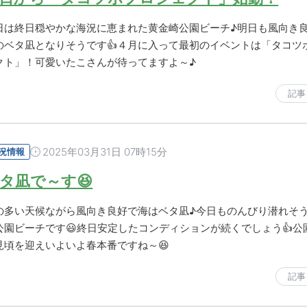
日は終日穏やかな海況に恵まれた黄金崎公園ビーチ♪明日も風向き
のベタ凪となりそうです👍４月に入って最初のイベントは「タコツ
クト」！可愛いたこさんが待ってますよ～♪
記事
2025年03月31日 07時15分
況情報
タ凪で～す😆
の多い天候ながら風向き良好で海はベタ凪♪今日ものんびり潜れそ
公園ビーチです😃終日安定したコンディションが続くでしょう👍公
見頃を迎えいよいよ春本番ですね～😆
記事