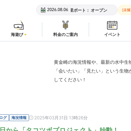
黄金崎ビーチ：
オープン
安良里ボート：
オープン
黄金崎ビーチ
2026.08.06
[店舗
海遊び
料金のご案内
イベント
黄金崎の海況情報や、最新の水中生
「会いたい」「見たい」という生物
してください！
2025年03月31日 13時26分
ログ
海況情報
日から「タコツボプロジェクト」始動！