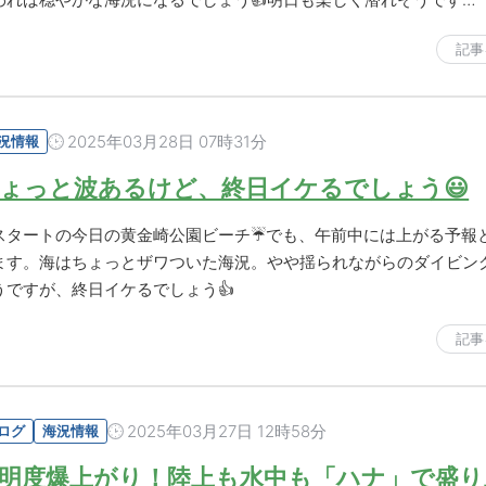
記事
2025年03月28日 07時31分
況情報
ょっと波あるけど、終日イケるでしょう😃
スタートの今日の黄金崎公園ビーチ☔でも、午前中には上がる予報
ます。海はちょっとザワついた海況。やや揺られながらのダイビン
うですが、終日イケるでしょう👍
記事
2025年03月27日 12時58分
ログ
海況情報
明度爆上がり！陸上も水中も「ハナ」で盛り