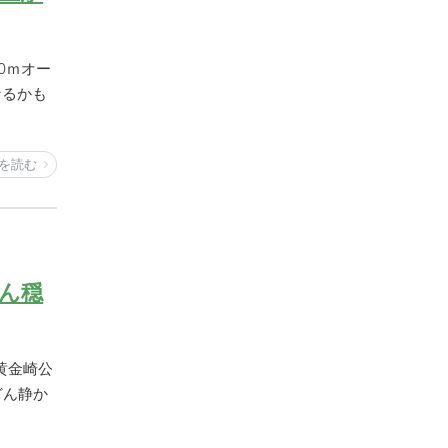
0ｍオー
なるかも
を読む
どん穏
黄金崎公
どん静か