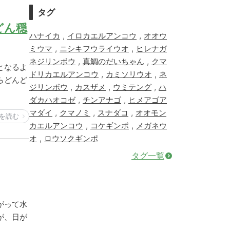
タグ
どん穏
,
,
ハナイカ
イロカエルアンコウ
オオウ
,
,
ミウマ
ニシキフウライウオ
ヒレナガ
,
,
ネジリンボウ
真鯛のだいちゃん
クマ
となるよ
,
,
ドリカエルアンコウ
カミソリウオ
ネ
らどんど
,
,
,
ジリンボウ
カスザメ
ウミテング
ハ
,
,
ダカハオコゼ
チンアナゴ
ヒメアゴア
,
,
,
マダイ
クマノミ
スナダコ
オオモン
を読む
,
,
カエルアンコウ
コケギンポ
メガネウ
,
オ
ロウソクギンポ
タグ一覧
がって水
が、日が