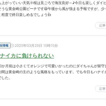
も上がっていい天気🌞桜は見ごろで海況良好～♪今日も楽しくダイ
そうな黄金崎公園ビーチです😃午後から風が強まる予報ですが、少
く程度で終日楽しめるでしょう👍
記事
2025年03月29日 15時15分
況情報
ナイカに負けられない
年3か月前は小さくてオレンジで可愛いかったのにダイちゃんが留守
の間は黄金崎の主のような風格をもっています。でも今日もハナイ
でした。
記事