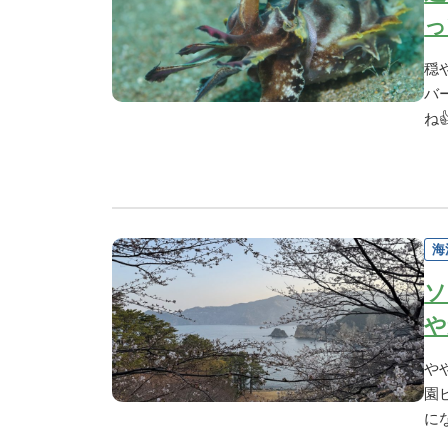
っ
穏
バ
ね
海
ソ
や
や
園
に