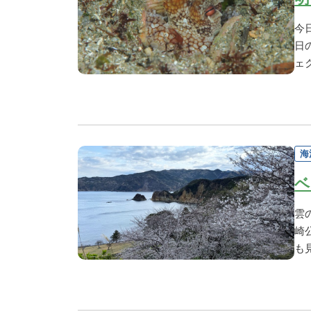
今
日
ェ
海
ベ
雲
崎
も