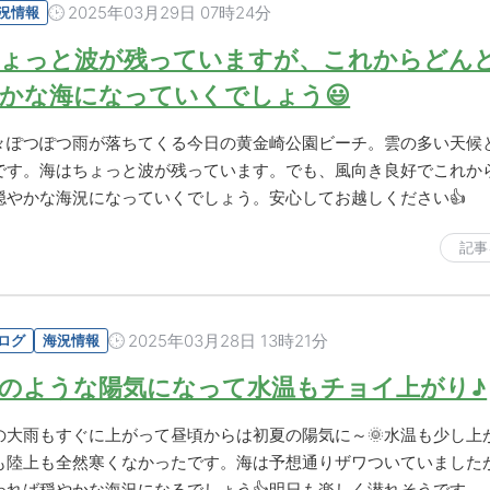
2025年03月29日 07時24分
況情報
ょっと波が残っていますが、これからどん
かな海になっていくでしょう😃
々ぽつぽつ雨が落ちてくる今日の黄金崎公園ビーチ。雲の多い天候
です。海はちょっと波が残っています。でも、風向き良好でこれか
穏やかな海況になっていくでしょう。安心してお越しください👍
記事
2025年03月28日 13時21分
ログ
海況情報
のような陽気になって水温もチョイ上がり♪
の大雨もすぐに上がって昼頃からは初夏の陽気に～🌞水温も少し上
も陸上も全然寒くなかったです。海は予想通りザワついていました
われば穏やかな海況になるでしょう👍明日も楽しく潜れそうです…