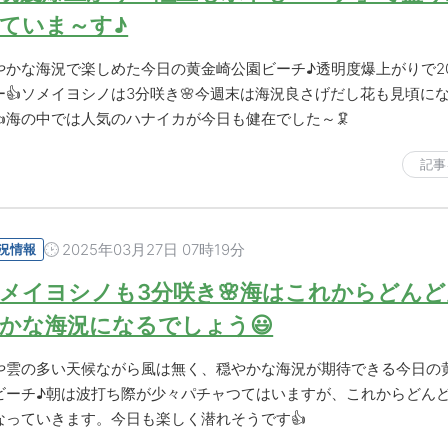
ていま～す♪
やかな海況で楽しめた今日の黄金崎公園ビーチ♪透明度爆上がりで2
ー👍ソメイヨシノは3分咲き🌸今週末は海況良さげだし花も見頃に
👍海の中では人気のハナイカが今日も健在でした～🦑
記事
2025年03月27日 07時19分
況情報
メイヨシノも3分咲き🌸海はこれからどん
かな海況になるでしょう😃
や雲の多い天候ながら風は無く、穏やかな海況が期待できる今日の
ビーチ♪朝は波打ち際が少々パチャつてはいますが、これからどん
なっていきます。今日も楽しく潜れそうです👍