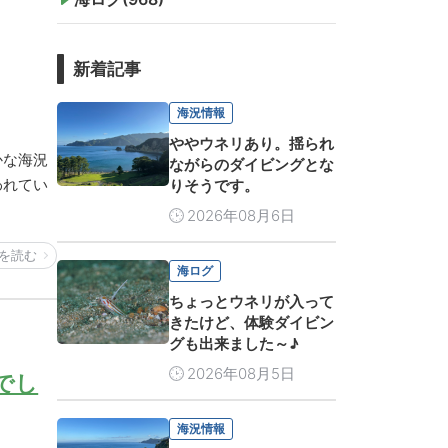
新着記事
海況情報
ややウネリあり。揺られ
かな海況
ながらのダイビングとな
われてい
りそうです。
2026年08月6日
を読む
海ログ
ちょっとウネリが入って
きたけど、体験ダイビン
グも出来ました～♪
2026年08月5日
でし
海況情報