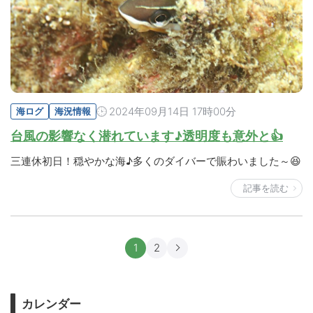
2024年09月14日 17時00分
海ログ
海況情報
台風の影響なく潜れています♪透明度も意外と👍
三連休初日！穏やかな海♪多くのダイバーで賑わいました～😆
記事を読む
1
2
カレンダー