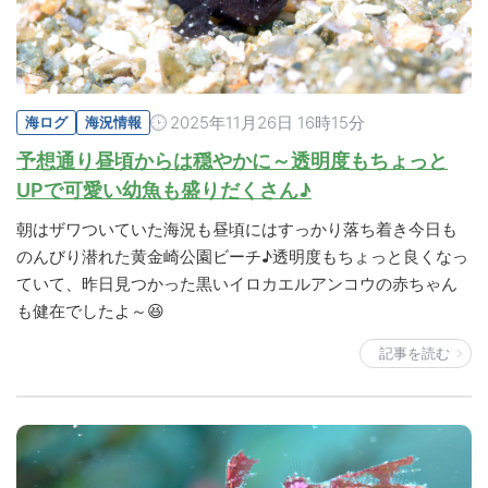
2025年11月26日 16時15分
海ログ
海況情報
予想通り昼頃からは穏やかに～透明度もちょっと
UPで可愛い幼魚も盛りだくさん♪
朝はザワついていた海況も昼頃にはすっかり落ち着き今日も
のんびり潜れた黄金崎公園ビーチ♪透明度もちょっと良くなっ
ていて、昨日見つかった黒いイロカエルアンコウの赤ちゃん
も健在でしたよ～😆
記事を読む