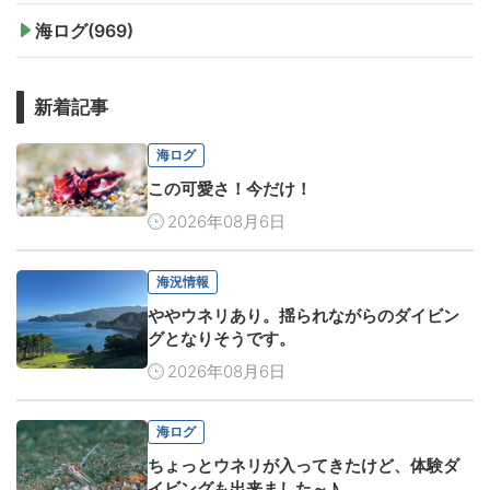
海ログ(969)
新着記事
海ログ
この可愛さ！今だけ！
2026年08月6日
海況情報
ややウネリあり。揺られながらのダイビン
グとなりそうです。
2026年08月6日
海ログ
ちょっとウネリが入ってきたけど、体験ダ
イビングも出来ました～♪