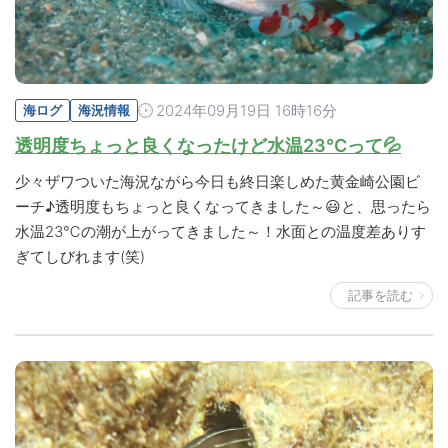
2024年09月19日 16時16分
海ログ
海況情報
透明度ちょっと良くなったけど水温23℃って💦
少々ザワついた海況ながら今日も終日楽しめた黄金崎公園ビ
ーチ♪透明度もちょっと良くなってきました～😃と、思ったら
水温23℃の潮が上がってきました～！水面との温度差ありす
ぎてしびれます(笑)
記事を読む