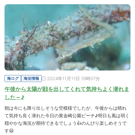
2024年11月11日 16時07分
海ログ
海況情報
午後から太陽が顔を出してくれて気持ちよく潜れま
した～♪
朝は今にも降り出しそうな空模様でしたが、午後からは晴れ
て気持ち良く潜れた今日の黄金崎公園ビーチ♪明日も風は弱く
穏やかな海況が期待できるでしょう👍のんびり楽しめそうで
す😃