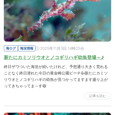
2025年11月3日 14時25分
海ログ
海況情報
新たにカミソリウオとノコギリハギ幼魚登場～♪
終日ザワついた海況が続いたけれど、予想通り大きく荒れる
ことなく終日潜れた今日の黄金崎公園ビーチ👍新たにカミソ
リウオとノコギリハギの幼魚が見つかってますます盛り上が
ってきちゃってま～す😆
記事を読む