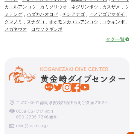
,
,
,
,
カエルアンコウ
カミソリウオ
ネジリンボウ
カスザメ
ウ
,
,
,
,
ミテング
ハダカハオコゼ
チンアナゴ
ヒメアゴアマダイ
,
,
,
,
クマノミ
スナダコ
オオモンカエルアンコウ
コケギンポ
,
メガネウオ
ロウソクギンポ
タグ一覧
〒410-3501 静岡県賀茂郡西伊豆町宇久須2192-2
0558-56-1717
[固定]
090-2235-7246
[携帯]
dive@arari.co.jp