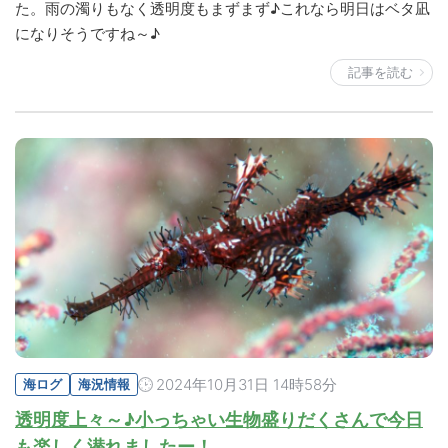
た。雨の濁りもなく透明度もまずまず♪これなら明日はベタ凪
になりそうですね～♪
記事を読む
2024年10月31日 14時58分
海ログ
海況情報
透明度上々～♪小っちゃい生物盛りだくさんで今日
も楽しく潜れましたー！