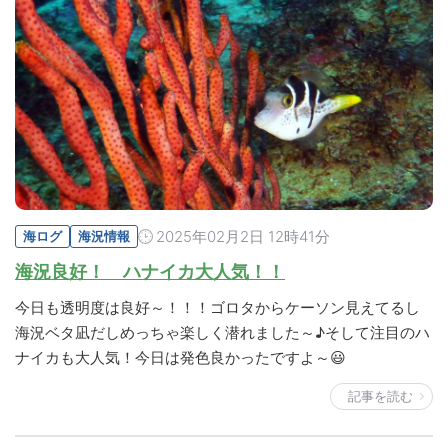
2025年02月2日 12時41分
海ログ
海況情報
海況良好！ ハナイカ大人気！！
今日も透明度は良好～！！！ゴロタからケーソン見えてるし
海況ベタ凪だしめっちゃ楽しく潜れました～♪そして注目のハ
ナイカも大人気！今日は発色良かったですよ～😃
記事を読む