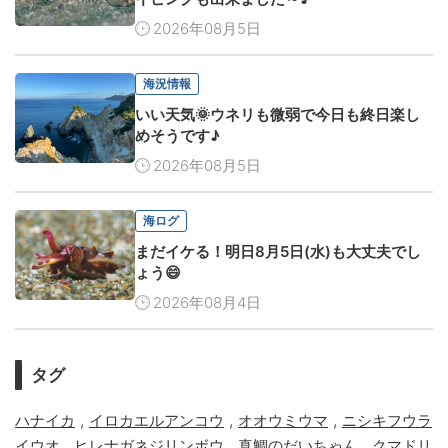
2026年08月5日
海況情報
いい天気🌞ウネリも微弱で今日も終日楽し
めそうです♪
2026年08月5日
海ログ
まだイケる！明日8月5日(水)も大丈夫でし
ょう😄
2026年08月4日
タグ
,
,
,
ハナイカ
イロカエルアンコウ
オオウミウマ
ニシキフウラ
,
,
,
イウオ
ヒレナガネジリンボウ
真鯛のだいちゃん
クマドリ